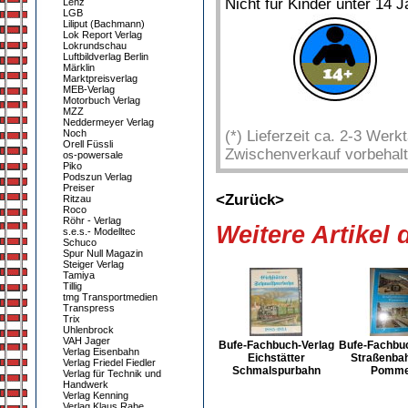
Nicht für Kinder unter 14 J
Lenz
LGB
Liliput (Bachmann)
Lok Report Verlag
Lokrundschau
Luftbildverlag Berlin
Märklin
Marktpreisverlag
MEB-Verlag
Motorbuch Verlag
MZZ
Neddermeyer Verlag
Noch
(*) Lieferzeit ca. 2-3 Wer
Orell Füssli
Zwischenverkauf vorbehalt
os-powersale
Piko
Podszun Verlag
Preiser
<Zurück>
Ritzau
Roco
Röhr - Verlag
Weitere Artikel
s.e.s.- Modelltec
Schuco
Spur Null Magazin
Steiger Verlag
Tamiya
Tillig
tmg Transportmedien
Transpress
Trix
Uhlenbrock
VAH Jager
Bufe-Fachbuch-Verlag
Bufe-Fachbuc
Verlag Eisenbahn
Eichstätter
Straßenbah
Verlag Friedel Fiedler
Schmalspurbahn
Pomme
Verlag für Technik und
Handwerk
Verlag Kenning
Verlag Klaus Rabe