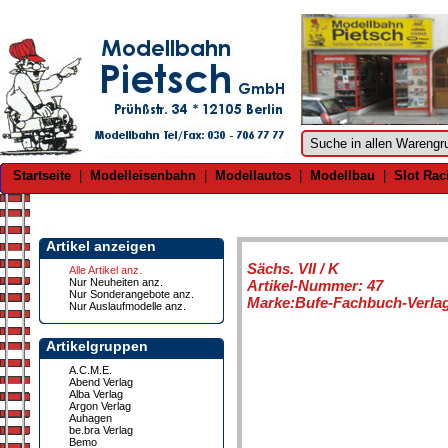
Startseite
|
Modelleisenbahn
|
Modellautos
|
Modellbau
|
Slot Rac
Artikel anzeigen
Sächs. VII / K
Alle Artikel anz.
Nur Neuheiten anz.
Artikel-Nummer: 47
Nur Sonderangebote anz.
Marke:Bufe-Fachbuch-Verla
Nur Auslaufmodelle anz.
Artikelgruppen
A.C.M.E.
Abend Verlag
Alba Verlag
Argon Verlag
Auhagen
be.bra Verlag
Bemo