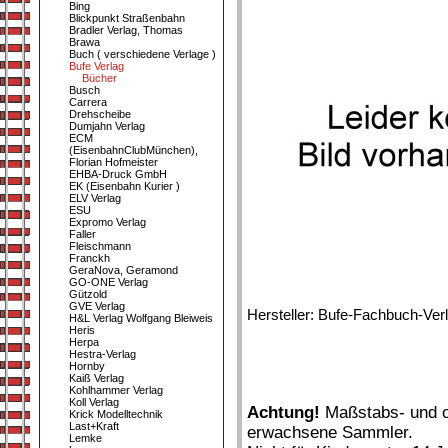
Bing
Blickpunkt Straßenbahn
Bradler Verlag, Thomas
Brawa
Buch ( verschiedene Verlage )
Bufe Verlag
Bücher
Busch
Carrera
Drehscheibe
Dumjahn Verlag
ECM
(EisenbahnClubMünchen),
Florian Hofmeister
EHBA-Druck GmbH
EK (Eisenbahn Kurier )
ELV Verlag
ESU
Expromo Verlag
Faller
Fleischmann
Franckh
GeraNova, Geramond
GO-ONE Verlag
Gützold
GVE Verlag
Hersteller: Bufe-Fachbuch-Ver
H&L Verlag Wolfgang Bleiweis
Heris
Herpa
Hestra-Verlag
Hornby
Kaiß Verlag
Kohlhammer Verlag
Koll Verlag
Achtung!
Maßstabs- und or
Krick Modelltechnik
Last+Kraft
erwachsene Sammler.
Lemke