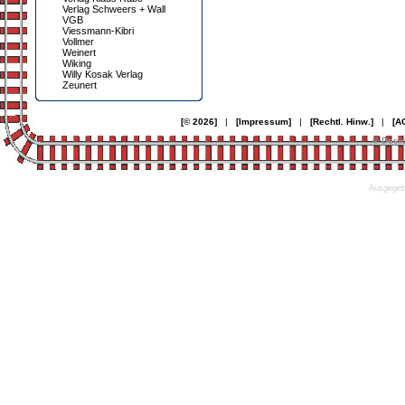
Verlag Schweers + Wall
VGB
Viessmann-Kibri
Vollmer
Weinert
Wiking
Willy Kosak Verlag
Zeunert
[© 2026]
|
[Impressum]
|
[Rechtl. Hinw.]
|
[A
© Desi
Ausgegebe