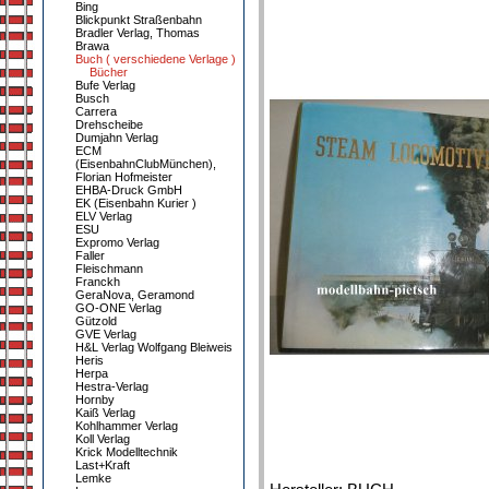
Bing
Blickpunkt Straßenbahn
Bradler Verlag, Thomas
Brawa
Buch ( verschiedene Verlage )
Bücher
Bufe Verlag
Busch
Carrera
Drehscheibe
Dumjahn Verlag
ECM
(EisenbahnClubMünchen),
Florian Hofmeister
EHBA-Druck GmbH
EK (Eisenbahn Kurier )
ELV Verlag
ESU
Expromo Verlag
Faller
Fleischmann
Franckh
GeraNova, Geramond
GO-ONE Verlag
Gützold
GVE Verlag
H&L Verlag Wolfgang Bleiweis
Heris
Herpa
Hestra-Verlag
Hornby
Kaiß Verlag
Kohlhammer Verlag
Koll Verlag
Krick Modelltechnik
Last+Kraft
Lemke