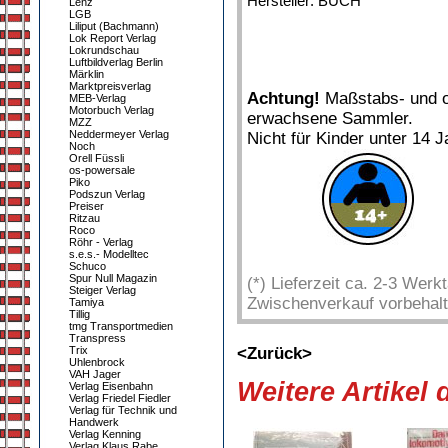
Hersteller: BUCH
Lenz
LGB
Liliput (Bachmann)
Lok Report Verlag
Lokrundschau
Luftbildverlag Berlin
Märklin
Marktpreisverlag
Achtung!
Maßstabs- und or
MEB-Verlag
Motorbuch Verlag
erwachsene Sammler.
MZZ
Neddermeyer Verlag
Nicht für Kinder unter 14 J
Noch
Orell Füssli
os-powersale
Piko
Podszun Verlag
Preiser
Ritzau
Roco
Röhr - Verlag
s.e.s.- Modelltec
Schuco
Spur Null Magazin
(*) Lieferzeit ca. 2-3 Wer
Steiger Verlag
Zwischenverkauf vorbehalt
Tamiya
Tillig
tmg Transportmedien
Transpress
Trix
<Zurück>
Uhlenbrock
VAH Jager
Weitere Artikel
Verlag Eisenbahn
Verlag Friedel Fiedler
Verlag für Technik und
Handwerk
Verlag Kenning
Verlag Klaus Rabe