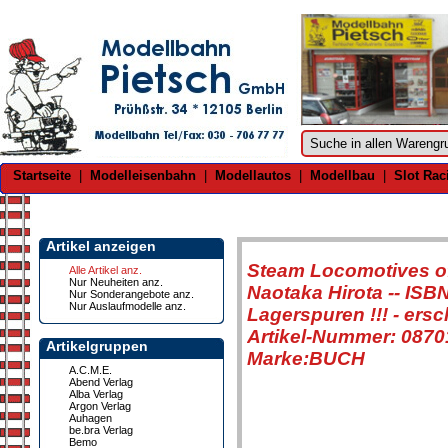
Startseite
|
Modelleisenbahn
|
Modellautos
|
Modellbau
|
Slot Rac
Artikel anzeigen
Steam Locomotives o
Alle Artikel anz.
Nur Neuheiten anz.
Naotaka Hirota -- ISB
Nur Sonderangebote anz.
Nur Auslaufmodelle anz.
Lagerspuren !!! - ers
Artikel-Nummer: 087
Artikelgruppen
Marke:BUCH
A.C.M.E.
Abend Verlag
Alba Verlag
Argon Verlag
Auhagen
be.bra Verlag
Bemo