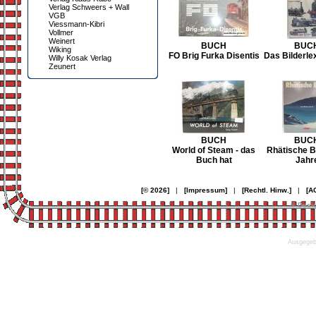
Verlag Schweers + Wall
VGB
Viessmann-Kibri
Vollmer
Weinert
BUCH
BUC
Wiking
FO Brig Furka Disentis
Das Bilderle
Willy Kosak Verlag
Zeunert
BUCH
BUC
World of Steam - das
Rhätische B
Buch hat
Jahr
[© 2026]
|
[Impressum]
|
[Rechtl. Hinw.]
|
[A
© Desi
Ausgegebe