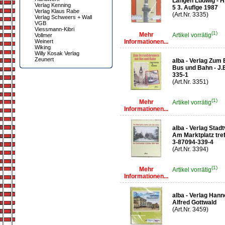
Langen Ludwig - H
Verlag Kenning
5 3. Auflge 1987
Verlag Klaus Rabe
(Art.Nr. 3335)
Verlag Schweers + Wall
VGB
Viessmann-Kibri
(1)
Mehr
Artikel vorrätig
Vollmer
Weinert
Informationen...
Wiking
Willy Kosak Verlag
Zeunert
alba - Verlag Zum
Bus und Bahn - J.B
335-1
(Art.Nr. 3351)
(1)
Mehr
Artikel vorrätig
Informationen...
alba - Verlag Sta
Am Marktplatz tref
3-87094-339-4
(Art.Nr. 3394)
(1)
Mehr
Artikel vorrätig
Informationen...
alba - Verlag Han
Alfred Gottwald
(Art.Nr. 3459)