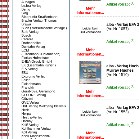
Auhagen
(1)
Artikel vorrätig
be.bra Verlag
Mehr
Bemo
Informationen...
Bing
Blickpunkt Straßenbahn
Bradler Verlag, Thomas
Brawa
alba - Verlag EFA 
Buch ( verschiedene Verlage )
(Art.Nr. 1057)
Bufe Verlag
Busch
Carrera
(1)
Artikel vorrätig
Drehscheibe
Dumjahn Verlag
Mehr
ECM
(EisenbahnClubMünchen),
Informationen...
Florian Hofmeister
EHBA-Druck GmbH
EK (Eisenbahn Kurier )
alba - Verlag Hoc
ELV Verlag
Murray Hughes
ESU
(Art.Nr. 1510)
Expromo Verlag
Faller
Fleischmann
(1)
Artikel vorrätig
Franckh
GeraNova, Geramond
Mehr
GO-ONE Verlag
Informationen...
Gützold
GVE Verlag
H&L Verlag Wolfgang Bleiweis
alba - Verlag EFA 2
Heris
(Art.Nr. 1553)
Herpa
Hestra-Verlag
Hornby
(1)
Artikel vorrätig
Kaiß Verlag
Kohlhammer Verlag
Koll Verlag
Mehr
Krick Modelltechnik
Informationen...