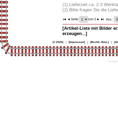
(1) Lieferzeit ca. 2-3 Werkt
(2) Bitte fragen Sie die Liefe
Seite:
von 2
Ans.:
[Artikel-Liste mit Bilder e
erzeugen...]
[© 2026]
|
[Impressum]
|
[Rechtl. Hinw.]
|
[A
© Desi
Ausgegeb