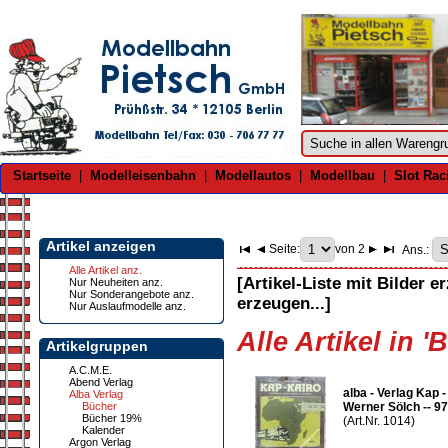
Startseite
|
Modelleisenbahn
|
Modellautos
|
Modellbau
|
Slot Rac
Artikel anzeigen
Seite:
von 2
Ans.:
Alle Artikel anz.
[Artikel-Liste mit Bilder e
Nur Neuheiten anz.
Nur Sonderangebote anz.
erzeugen...]
Nur Auslaufmodelle anz.
Alle Artikel in '
Artikelgruppen
A.C.M.E.
Abend Verlag
alba - Verlag Kap -
Alba Verlag
Bücher
Werner Sölch -- 
Bücher 19%
(Art.Nr. 1014)
Kalender
Argon Verlag