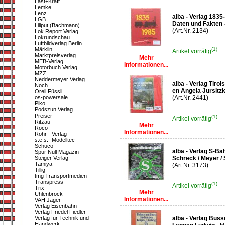
Last+Kraft
Lemke
Lenz
alba - Verlag 183
LGB
Daten und Fakten -
Liliput (Bachmann)
(Art.Nr. 2134)
Lok Report Verlag
Lokrundschau
Luftbildverlag Berlin
Märklin
(1)
Artikel vorrätig
Marktpreisverlag
Mehr
MEB-Verlag
Informationen...
Motorbuch Verlag
MZZ
Neddermeyer Verlag
alba - Verlag Tiro
Noch
en Angela Jursitz
Orell Füssli
os-powersale
(Art.Nr. 2441)
Piko
Podszun Verlag
Preiser
(1)
Artikel vorrätig
Ritzau
Mehr
Roco
Informationen...
Röhr - Verlag
s.e.s.- Modelltec
Schuco
alba - Verlag S-B
Spur Null Magazin
Steiger Verlag
Schreck / Meyer / 
Tamiya
(Art.Nr. 3173)
Tillig
tmg Transportmedien
Transpress
(1)
Artikel vorrätig
Trix
Mehr
Uhlenbrock
Informationen...
VAH Jager
Verlag Eisenbahn
Verlag Friedel Fiedler
Verlag für Technik und
alba - Verlag Bus
Handwerk