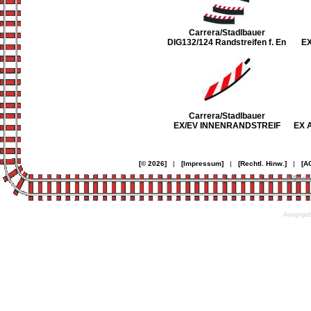
Carrera/Stadlbauer
DIG132/124 Randstreifen f. En
E
Carrera/Stadlbauer
EX/EV INNENRANDSTREIF
EX 
[© 2026]
|
[Impressum]
|
[Rechtl. Hinw.]
|
[A
© Desi
Ausgegebe