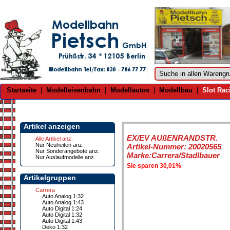
Startseite
|
Modelleisenbahn
|
Modellautos
|
Modellbau
|
Slot Rac
Artikel anzeigen
EX/EV AUßENRANDSTR.
Alle Artikel anz.
Nur Neuheiten anz.
Artikel-Nummer: 20020565
Nur Sonderangebote anz.
Marke:Carrera/Stadlbauer
Nur Auslaufmodelle anz.
Sie sparen 30,01%
Artikelgruppen
Carrera
Auto Analog 1:32
Auto Analog 1:43
Auto Digital 1:24
Auto Digital 1:32
Auto Digital 1:43
Deko 1:32