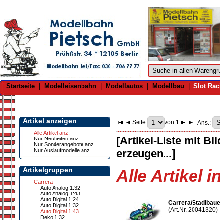
Startseite
|
Modelleisenbahn
|
Modellautos
|
Modellbau
|
Slot Rac
Artikel anzeigen
Seite:
von 1
Ans.:
Alle Artikel anz.
[Artikel-Liste mit Bi
Nur Neuheiten anz.
Nur Sonderangebote anz.
Nur Auslaufmodelle anz.
erzeugen...]
Artikelgruppen
Alle Artikel i
Carrera
Auto Analog 1:32
Auto Analog 1:43
Auto Digital 1:24
Carrera/Stadlbaue
Auto Digital 1:32
(Art.Nr. 20041320)
Auto Digital 1:43
Deko 1:32