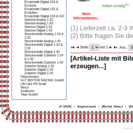
Ersatzteile Digital 124 &
(1)
Exclusiv
Artikel vorrätig
Ersatzteile Digital 132 &
Evolution
Mehr
Ersatzteile Digital 143 & GO
Informationen...
Startset Analog 1:32
Startset Analog 1:43
(1) Lieferzeit ca. 2-3
Startset Digital 1:32
Startset Digital 1:43
Streckenteile Analog 1:24 &
(2) Bitte fragen Sie di
1:32
Streckenteile Analog 1:43
Streckenteile Digital 1:24 &
Seite:
von 1
Ans.:
1:32
Streckenteile Digital 1:43
Streckenteile Zubehör 1:24
[Artikel-Liste mit Bi
& 1:32
Streckenteile Zubehör 1:43
erzeugen...]
Zubehör Analog 1:32
Zubehör Digital 1:24
Zubehör Digital 1:32
Fleischmann
H+T MOTOR RACING GmbH
Life Like H0 Scale
Ninco
Scalextric
Titan GmbH
[© 2026]
|
[Impressum]
|
[Rechtl. Hinw.]
|
[A
© Desi
Ausgegebe