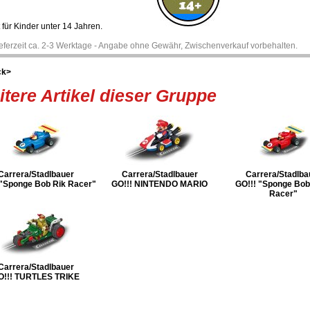
 für Kinder unter 14 Jahren.
ieferzeit ca. 2-3 Werktage - Angabe ohne Gewähr, Zwischenverkauf vorbehalten.
ck>
tere Artikel dieser Gruppe
Carrera/Stadlbauer
Carrera/Stadlbauer
Carrera/Stadlba
 "Sponge Bob Rik Racer"
GO!!! NINTENDO MARIO
GO!!! "Sponge Bob
Racer"
Carrera/Stadlbauer
O!!! TURTLES TRIKE