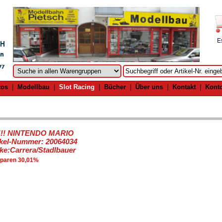
E
tos
|
Modellbau
|
Slot Racing
|
Bücher
|
Über uns
|
Kontakt
|
Kont
!! NINTENDO MARIO
ikel-Nummer: 20064034
ke:Carrera/Stadlbauer
sparen 30,01%