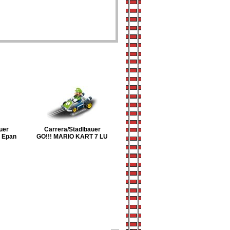
uer
Carrera/Stadlbauer
 Epan
GO!!! MARIO KART 7 LU