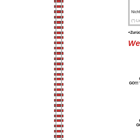
Nicht
(*) L
<Zurü
Wei
GO!!!
G