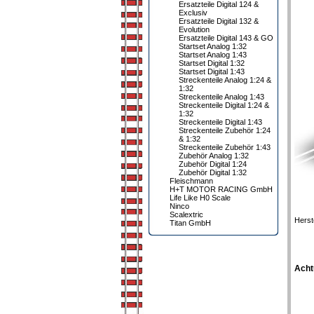
Ersatzteile Digital 124 &
Exclusiv
Ersatzteile Digital 132 &
Evolution
Ersatzteile Digital 143 & GO
Startset Analog 1:32
Startset Analog 1:43
Startset Digital 1:32
Startset Digital 1:43
Streckenteile Analog 1:24 &
1:32
Streckenteile Analog 1:43
Streckenteile Digital 1:24 &
1:32
Streckenteile Digital 1:43
Streckenteile Zubehör 1:24
& 1:32
Streckenteile Zubehör 1:43
Zubehör Analog 1:32
Zubehör Digital 1:24
Zubehör Digital 1:32
Fleischmann
H+T MOTOR RACING GmbH
Life Like H0 Scale
Ninco
Scalextric
Herst
Titan GmbH
Acht