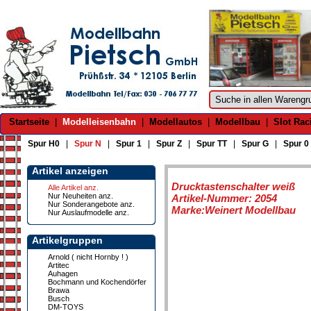
Startseite
|
Modelleisenbahn
|
Modellautos
|
Modellbau
|
Slot Rac
Spur H0
|
Spur N
|
Spur 1
|
Spur Z
|
Spur TT
|
Spur G
|
Spur 0
Artikel anzeigen
Drucktastenschalter weiß
Alle Artikel anz.
Nur Neuheiten anz.
Artikel-Nummer: 2054
Nur Sonderangebote anz.
Marke:Weinert Modellbau
Nur Auslaufmodelle anz.
Artikelgruppen
Arnold ( nicht Hornby ! )
Artitec
Auhagen
Bochmann und Kochendörfer
Brawa
Busch
DM-TOYS