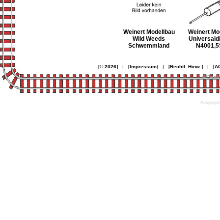
Weinert Modellbau
Weinert Mo
Wild Weeds
Universald
Schwemmland
N4001,5
[© 2026]
|
[Impressum]
|
[Rechtl. Hinw.]
|
[A
© Desi
Ausgegebe