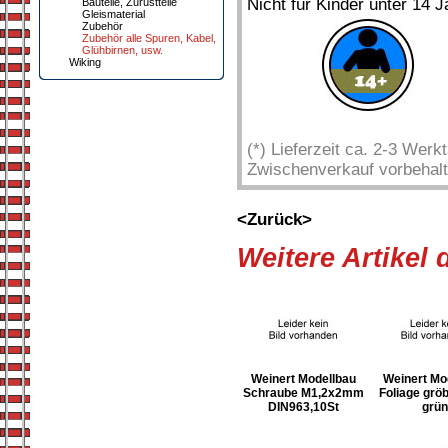
Nicht für Kinder unter 14 J
Bauteile, Zurüstteile
Gleismaterial
Zubehör
Zubehör alle Spuren, Kabel,
Glühbirnen, usw.
Wiking
(*) Lieferzeit ca. 2-3 Wer
Zwischenverkauf vorbehalt
<Zurück>
Weitere Artikel
Weinert Modellbau
Weinert Mo
Schraube M1,2x2mm
Foliage gröb
DIN963,10St
grün