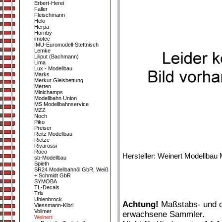
Erbert-Herei
Faller
Fleischmann
Heki
Herpa
Hornby
imotec
IMU-Euromodell-Stettnisch
Lemke
Liliput (Bachmann)
Lima
Lux - Modellbau
Marks
Merkur Gleisbettung
Merten
Minichamps
Modellbahn Union
MS Modellbahnservice
MZZ
Noch
Piko
Preiser
Reitz Modellbau
Rietze
Rivarossi
Roco
Hersteller: Weinert Modellba
sb-Modellbau
Spieth
SR24 Modellbahnöl GbR, Weiß
+ Schmidt GbR
SYMOBA
TL-Decals
Trix
Uhlenbrock
Achtung!
Maßstabs- und or
Viessmann-Kibri
Vollmer
erwachsene Sammler.
Weinert