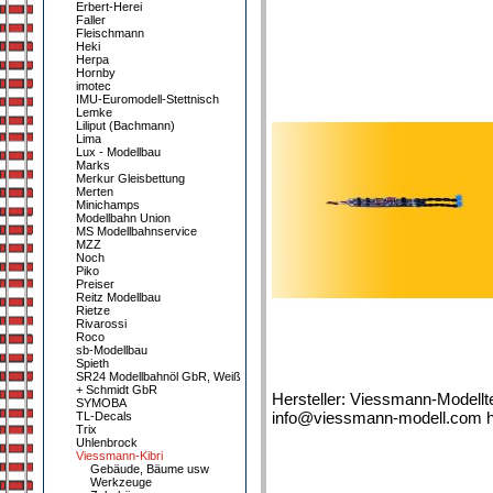
Erbert-Herei
Faller
Fleischmann
Heki
Herpa
Hornby
imotec
IMU-Euromodell-Stettnisch
Lemke
Liliput (Bachmann)
Lima
Lux - Modellbau
Marks
Merkur Gleisbettung
Merten
Minichamps
Modellbahn Union
MS Modellbahnservice
MZZ
Noch
Piko
Preiser
Reitz Modellbau
Rietze
Rivarossi
Roco
sb-Modellbau
Spieth
SR24 Modellbahnöl GbR, Weiß
+ Schmidt GbR
Hersteller: Viessmann-Modellt
SYMOBA
info@viessmann-modell.com h
TL-Decals
Trix
Uhlenbrock
Viessmann-Kibri
Gebäude, Bäume usw
Werkzeuge