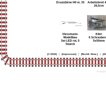
Ersatzbirne H0 m. 35
Arbeitsbrett 
26,5cm
Viessmann-
Kibri
Modellbau
6 Schrauben
Set LED rot, 5
5x50mm
Stueck
[© 2026]
|
[Impressum]
|
[Rechtl. Hinw.]
|
[A
© Desi
Ausgegebe