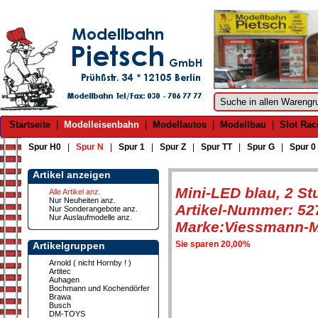
Startseite
|
Modelleisenbahn
|
Modellautos
|
Modellbau
|
Slot Rac
Spur H0
|
Spur N
|
Spur 1
|
Spur Z
|
Spur TT
|
Spur G
|
Spur 0
Artikel anzeigen
Mini-LED blau, 2 St
Alle Artikel anz.
Nur Neuheiten anz.
Artikel-Nummer: 52
Nur Sonderangebote anz.
Nur Auslaufmodelle anz.
Marke:Viessmann-M
Sie sparen 20,00%
Artikelgruppen
Arnold ( nicht Hornby ! )
Artitec
Auhagen
Bochmann und Kochendörfer
Brawa
Busch
DM-TOYS