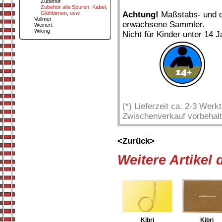
Zubehör
Zubehör alle Spuren, Kabel,
Achtung!
Maßstabs- und or
Glühbirnen, usw.
Vollmer
erwachsene Sammler.
Weinert
Wiking
Nicht für Kinder unter 14 J
(*) Lieferzeit ca. 2-3 Wer
Zwischenverkauf vorbehalt
<Zurück>
Weitere Artikel
Kibri
Kibri