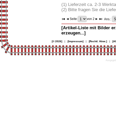
(1) Lieferzeit ca. 2-3 Werkt
(2) Bitte fragen Sie die Liefe
Seite:
von 2
Ans.:
[Artikel-Liste mit Bilder e
erzeugen...]
[© 2026]
|
[Impressum]
|
[Rechtl. Hinw.]
|
[A
© Desi
Ausgegebe