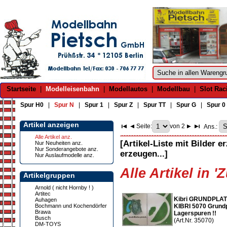
Startseite
|
Modelleisenbahn
|
Modellautos
|
Modellbau
|
Slot Rac
Spur H0
|
Spur N
|
Spur 1
|
Spur Z
|
Spur TT
|
Spur G
|
Spur 0
Artikel anzeigen
Seite:
von 2
Ans.:
Alle Artikel anz.
[Artikel-Liste mit Bilder e
Nur Neuheiten anz.
Nur Sonderangebote anz.
erzeugen...]
Nur Auslaufmodelle anz.
Alle Artikel in '
Artikelgruppen
Arnold ( nicht Hornby ! )
Artitec
Kibri GRUNDPLAT
Auhagen
Bochmann und Kochendörfer
KIBRI 5070 Grundpl
Brawa
Lagerspuren !!
Busch
(Art.Nr. 35070)
DM-TOYS