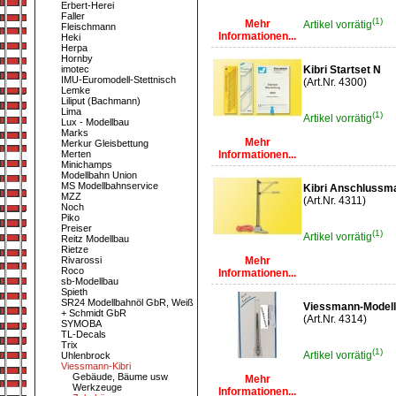
Erbert-Herei
Faller
(1)
Mehr
Artikel vorrätig
Fleischmann
Informationen...
Heki
Herpa
Hornby
imotec
Kibri Startset N
IMU-Euromodell-Stettnisch
(Art.Nr. 4300)
Lemke
Liliput (Bachmann)
Lima
(1)
Artikel vorrätig
Lux - Modellbau
Marks
Mehr
Merkur Gleisbettung
Merten
Informationen...
Minichamps
Modellbahn Union
MS Modellbahnservice
Kibri Anschlussm
MZZ
(Art.Nr. 4311)
Noch
Piko
Preiser
(1)
Artikel vorrätig
Reitz Modellbau
Rietze
Rivarossi
Mehr
Roco
Informationen...
sb-Modellbau
Spieth
SR24 Modellbahnöl GbR, Weiß
Viessmann-Model
+ Schmidt GbR
(Art.Nr. 4314)
SYMOBA
TL-Decals
Trix
(1)
Artikel vorrätig
Uhlenbrock
Viessmann-Kibri
Gebäude, Bäume usw
Mehr
Werkzeuge
Informationen...