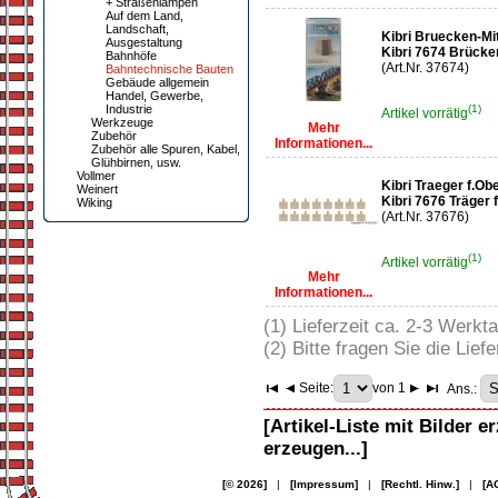
+ Straßenlampen
Auf dem Land,
Landschaft,
Kibri Bruecken-Mit
Ausgestaltung
Kibri 7674 Brücken
Bahnhöfe
(Art.Nr. 37674)
Bahntechnische Bauten
Gebäude allgemein
Handel, Gewerbe,
Industrie
(1)
Artikel vorrätig
Werkzeuge
Mehr
Zubehör
Informationen...
Zubehör alle Spuren, Kabel,
Glühbirnen, usw.
Vollmer
Kibri Traeger f.Obe
Weinert
Kibri 7676 Träger 
Wiking
(Art.Nr. 37676)
(1)
Artikel vorrätig
Mehr
Informationen...
(1) Lieferzeit ca. 2-3 Werkt
(2) Bitte fragen Sie die Liefe
Seite:
von 1
Ans.:
[Artikel-Liste mit Bilder e
erzeugen...]
[© 2026]
|
[Impressum]
|
[Rechtl. Hinw.]
|
[A