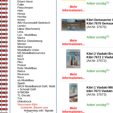
Erbert-Herei
(1)
Artikel vorrätig
Faller
Mehr
Fleischmann
Informationen...
Heki
Herpa
Hornby
imotec
Kibri Gemauerte
IMU-Euromodell-Stettnisch
Kibri 7670 Gema
Lemke
(Art.Nr. 37670)
Liliput (Bachmann)
Lima
Lux - Modellbau
(1)
Artikel vorrätig
Marks
Mehr
Merkur Gleisbettung
Merten
Informationen...
Minichamps
Modellbahn Union
MS Modellbahnservice
Kibri 2 Viadukt-B
MZZ
Kibri 7672 2 Viad
Noch
(Art.Nr. 37672)
Piko
Preiser
Reitz Modellbau
(1)
Artikel vorrätig
Rietze
Rivarossi
Mehr
Roco
Informationen...
sb-Modellbau
Spieth
SR24 Modellbahnöl GbR, Weiß
Kibri 1 Viadukt-Mit
+ Schmidt GbR
kibri 7673 Viadukt-
SYMOBA
(Art.Nr. 37673)
TL-Decals
Trix
Uhlenbrock
(1)
Viessmann-Kibri
Artikel vorrätig
Gebäude, Bäume usw
Mehr
Anlagenbau inkl. Signale
Informationen...