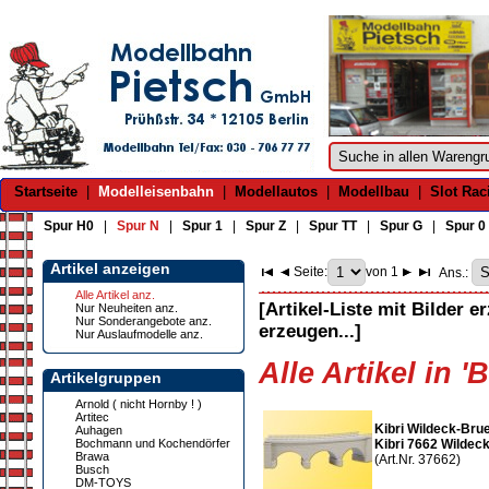
Startseite
|
Modelleisenbahn
|
Modellautos
|
Modellbau
|
Slot Rac
Spur H0
|
Spur N
|
Spur 1
|
Spur Z
|
Spur TT
|
Spur G
|
Spur 0
Artikel anzeigen
Seite:
von 1
Ans.:
Alle Artikel anz.
[Artikel-Liste mit Bilder e
Nur Neuheiten anz.
Nur Sonderangebote anz.
erzeugen...]
Nur Auslaufmodelle anz.
Alle Artikel in 
Artikelgruppen
Arnold ( nicht Hornby ! )
Artitec
Kibri Wildeck-Bru
Auhagen
Bochmann und Kochendörfer
Kibri 7662 Wildec
Brawa
(Art.Nr. 37662)
Busch
DM-TOYS