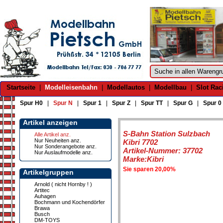
Startseite
|
Modelleisenbahn
|
Modellautos
|
Modellbau
|
Slot Rac
Spur H0
|
Spur N
|
Spur 1
|
Spur Z
|
Spur TT
|
Spur G
|
Spur 0
Artikel anzeigen
S-Bahn Station Sulzbach
Alle Artikel anz.
Nur Neuheiten anz.
Kibri 7702
Nur Sonderangebote anz.
Artikel-Nummer: 37702
Nur Auslaufmodelle anz.
Marke:Kibri
Sie sparen 20,00%
Artikelgruppen
Arnold ( nicht Hornby ! )
Artitec
Auhagen
Bochmann und Kochendörfer
Brawa
Busch
DM-TOYS