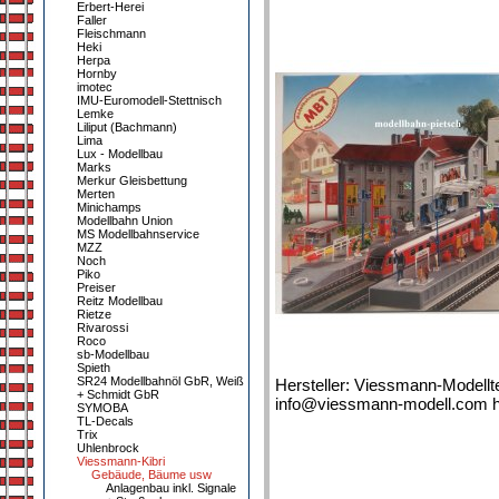
Erbert-Herei
Faller
Fleischmann
Heki
Herpa
Hornby
imotec
IMU-Euromodell-Stettnisch
Lemke
Liliput (Bachmann)
Lima
Lux - Modellbau
Marks
Merkur Gleisbettung
Merten
Minichamps
Modellbahn Union
MS Modellbahnservice
MZZ
Noch
Piko
Preiser
Reitz Modellbau
Rietze
Rivarossi
Roco
sb-Modellbau
Spieth
SR24 Modellbahnöl GbR, Weiß
Hersteller: Viessmann-Modellt
+ Schmidt GbR
info@viessmann-modell.com h
SYMOBA
TL-Decals
Trix
Uhlenbrock
Viessmann-Kibri
Gebäude, Bäume usw
Anlagenbau inkl. Signale