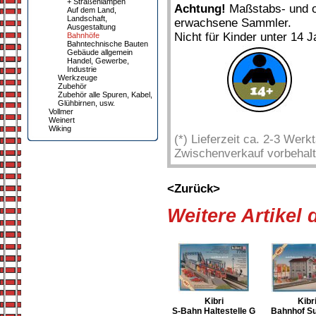
+ Straßenlampen
Achtung!
Maßstabs- und or
Auf dem Land,
Landschaft,
erwachsene Sammler.
Ausgestaltung
Nicht für Kinder unter 14 J
Bahnhöfe
Bahntechnische Bauten
Gebäude allgemein
Handel, Gewerbe,
Industrie
Werkzeuge
Zubehör
Zubehör alle Spuren, Kabel,
Glühbirnen, usw.
Vollmer
Weinert
Wiking
(*) Lieferzeit ca. 2-3 Wer
Zwischenverkauf vorbehalt
<Zurück>
Weitere Artikel
Kibri
Kibr
S-Bahn Haltestelle G
Bahnhof Su