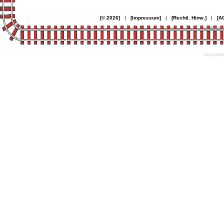
[© 2026]
|
[Impressum]
|
[Rechtl. Hinw.]
|
[A
© Desi
Ausgegebe