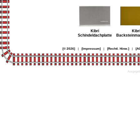
Kibri
Kibr
Schindeldachplatte
Backsteinmau
[© 2026]
|
[Impressum]
|
[Rechtl. Hinw.]
|
[A
© Desi
Ausgegebe