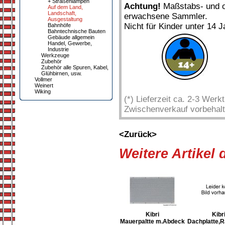
+ Straßenlampen
Achtung!
Maßstabs- und or
Auf dem Land,
Landschaft,
erwachsene Sammler.
Ausgestaltung
Nicht für Kinder unter 14 J
Bahnhöfe
Bahntechnische Bauten
Gebäude allgemein
Handel, Gewerbe,
Industrie
Werkzeuge
Zubehör
Zubehör alle Spuren, Kabel,
Glühbirnen, usw.
Vollmer
Weinert
Wiking
(*) Lieferzeit ca. 2-3 Wer
Zwischenverkauf vorbehalt
<Zurück>
Weitere Artikel
Kibri
Kibr
Mauerpaltte m.Abdeck
Dachplatte,R