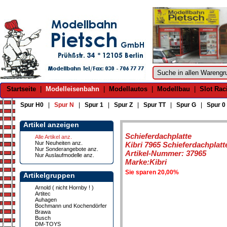
Startseite
|
Modelleisenbahn
|
Modellautos
|
Modellbau
|
Slot Rac
Spur H0
|
Spur N
|
Spur 1
|
Spur Z
|
Spur TT
|
Spur G
|
Spur 0
Artikel anzeigen
Schieferdachplatte
Alle Artikel anz.
Nur Neuheiten anz.
Kibri 7965 Schieferdachplatt
Nur Sonderangebote anz.
Artikel-Nummer: 37965
Nur Auslaufmodelle anz.
Marke:Kibri
Sie sparen 20,00%
Artikelgruppen
Arnold ( nicht Hornby ! )
Artitec
Auhagen
Bochmann und Kochendörfer
Brawa
Busch
DM-TOYS