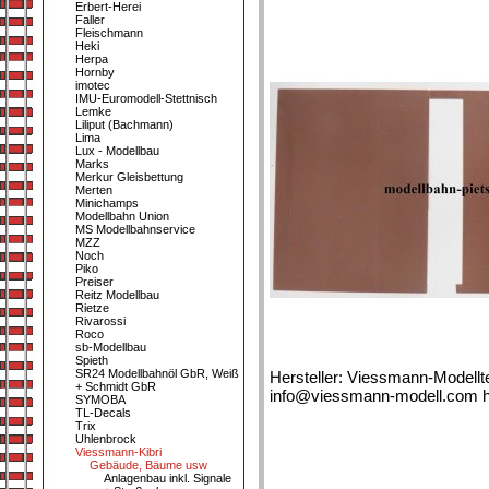
Erbert-Herei
Faller
Fleischmann
Heki
Herpa
Hornby
imotec
IMU-Euromodell-Stettnisch
Lemke
Liliput (Bachmann)
Lima
Lux - Modellbau
Marks
Merkur Gleisbettung
Merten
Minichamps
Modellbahn Union
MS Modellbahnservice
MZZ
Noch
Piko
Preiser
Reitz Modellbau
Rietze
Rivarossi
Roco
sb-Modellbau
Spieth
SR24 Modellbahnöl GbR, Weiß
Hersteller: Viessmann-Modellt
+ Schmidt GbR
info@viessmann-modell.com h
SYMOBA
TL-Decals
Trix
Uhlenbrock
Viessmann-Kibri
Gebäude, Bäume usw
Anlagenbau inkl. Signale