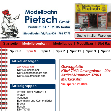
Startseite
|
Modelleisenbahn
|
Modellautos
|
Modellbau
|
Slot Rac
Spur H0
|
Spur N
|
Spur 1
|
Spur Z
|
Spur TT
|
Spur G
|
Spur 0
Artikel anzeigen
Gewegplatte
Alle Artikel anz.
Nur Neuheiten anz.
Kibri 7963 Gewegplatte - 20
Nur Sonderangebote anz.
Artikel-Nummer: 37963
Nur Auslaufmodelle anz.
Marke:Kibri
Sie sparen 20,00%
Artikelgruppen
Arnold ( nicht Hornby ! )
Artitec
Auhagen
Bochmann und Kochendörfer
Brawa
Busch
DM-TOYS