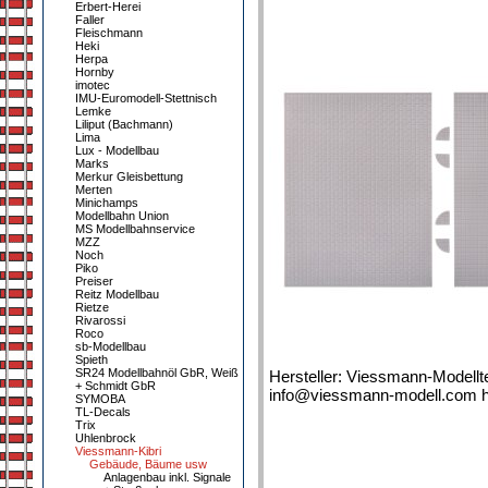
Erbert-Herei
Faller
Fleischmann
Heki
Herpa
Hornby
imotec
IMU-Euromodell-Stettnisch
Lemke
Liliput (Bachmann)
Lima
Lux - Modellbau
Marks
Merkur Gleisbettung
Merten
Minichamps
Modellbahn Union
MS Modellbahnservice
MZZ
Noch
Piko
Preiser
Reitz Modellbau
Rietze
Rivarossi
Roco
sb-Modellbau
Spieth
SR24 Modellbahnöl GbR, Weiß
Hersteller: Viessmann-Modellt
+ Schmidt GbR
info@viessmann-modell.com h
SYMOBA
TL-Decals
Trix
Uhlenbrock
Viessmann-Kibri
Gebäude, Bäume usw
Anlagenbau inkl. Signale