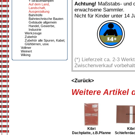
+ Straßenlampen
Achtung!
Maßstabs- und or
Auf dem Land,
Landschaft,
erwachsene Sammler.
Ausgestaltung
Nicht für Kinder unter 14 J
Bahnhöfe
Bahntechnische Bauten
Gebäude allgemein
Handel, Gewerbe,
Industrie
Werkzeuge
Zubehör
Zubehör alle Spuren, Kabel,
Glühbirnen, usw.
Vollmer
Weinert
Wiking
(*) Lieferzeit ca. 2-3 Wer
Zwischenverkauf vorbehalt
<Zurück>
Weitere Artikel
Kibri
Kibr
Dachplatte, z.B.Pfanne
Schieferdac