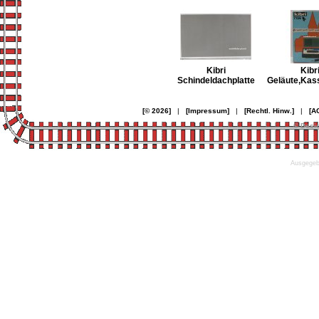
Kibri
Kibr
Schindeldachplatte
Geläute,Kass
[© 2026]
|
[Impressum]
|
[Rechtl. Hinw.]
|
[A
© Desi
Ausgegebe