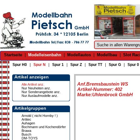
Startseite
|
Modelleisenbahn
|
Modellautos
|
Modellbau
|
Slot Rac
Spur H0
|
Spur N
|
Spur 1
|
Spur Z
|
Spur TT
|
Spur G
|
Spur 0
Artikel anzeigen
Anf.Bremsbaustein WS
Alle Artikel anz.
Nur Neuheiten anz.
Artikel-Nummer: 402
Nur Sonderangebote anz.
Marke:Uhlenbrock GmbH
Nur Auslaufmodelle anz.
Artikelgruppen
Arnold ( nicht Hornby ! )
Artitec
Auhagen
Bochmann und Kochendörfer
Brawa
Busch
DM-TOYS