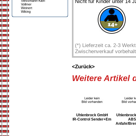
Nicht für Kinder unter 14 J
Viessmann-Kibri
Vollmer
Weinert
Wiking
(*) Lieferzeit ca. 2-3 Wer
Zwischenverkauf vorbehalt
<Zurück>
Weitere Artikel
Uhlenbrock GmbH
Uhlenbroc
IR-Control Sender+Em
ABS
Anfahr/Br