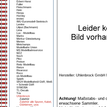
Erbert-Herei
Faller
Fleischmann
Heki
Herpa
Hornby
imotec
IMU-Euromodell-Stettnisch
Lemke
Liliput (Bachmann)
Lima
Lux - Modellbau
Marks
Merkur Gleisbettung
Merten
Minichamps
Modellbahn Union
MS Modellbahnservice
MZZ
Noch
Piko
Preiser
Reitz Modellbau
Rietze
Rivarossi
Roco
Hersteller: Uhlenbrock GmbH M
sb-Modellbau
Spieth
SR24 Modellbahnöl GbR, Weiß
+ Schmidt GbR
SYMOBA
TL-Decals
Trix
Uhlenbrock
Achtung!
Maßstabs- und or
Zubehör
Zubehör alle Spuren, Kabel,
erwachsene Sammler.
Glühbirnen, usw.