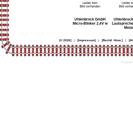
Uhlenbrock GmbH
Uhlenbroc
Micro-Blinker 2,4V w
Lautsprech
Metal
[© 2026]
|
[Impressum]
|
[Rechtl. Hinw.]
|
[A
© Desi
Ausgegebe