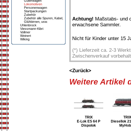
Güterwagen
Lokomotiven
Personenwagen
Startpackungen
Zubehör
Achtung!
Maßstabs- und or
Zubehör alle Spuren, Kabel,
Glühbirnen, usw.
erwachsene Sammler.
Uhlenbrock
Viessmann-Kibri
Vollmer
Weinert
Nicht für Kinder unter 15 
Wiking
(*) Lieferzeit ca. 2-3 Wer
Zwischenverkauf vorbehalt
<Zurück>
Weitere Artikel
TRIX
TRI
E-Lok ES 64 P
Diesellok 2
Dispolok
MyHob