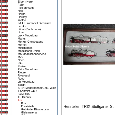
Erbert-Herei
Faller
Fleischmann
Heki
Herpa
Hornby
imotec
IMU-Euromodell-Stettnisch
Lemke
Liliput (Bachmann)
Lima
Lux - Modellbau
Marks
Merkur Gleisbettung
Merten
Minichamps
Modellbahn Union
MS Modellbahnservice
MZZ
Noch
Piko
Preiser
Reitz Modellbau
Rietze
Rivarossi
Roco
sb-Modellbau
Spieth
SR24 Modellbahnöl GbR, Weiß
+ Schmidt GbR
SYMOBA
TL-Decals
Trix
Bus
Hersteller: TRIX Stuttgarter S
Ersatzteile
Gebäude, Bäume usw
Gleismaterial