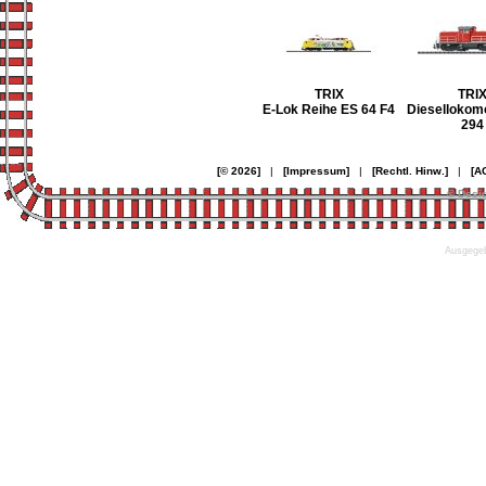
TRIX
TRI
E-Lok Reihe ES 64 F4
Diesellokom
294
[© 2026]
|
[Impressum]
|
[Rechtl. Hinw.]
|
[A
© Desi
Ausgegeb