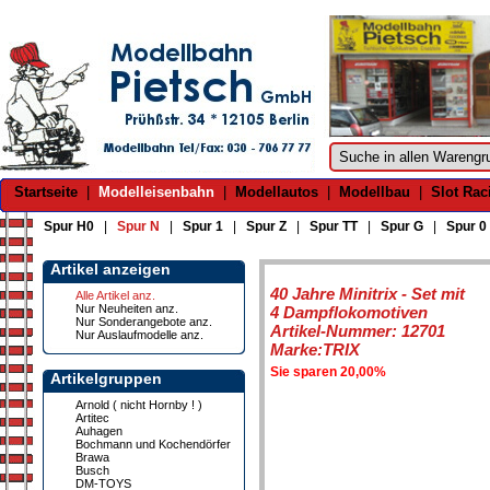
Startseite
|
Modelleisenbahn
|
Modellautos
|
Modellbau
|
Slot Rac
Spur H0
|
Spur N
|
Spur 1
|
Spur Z
|
Spur TT
|
Spur G
|
Spur 0
Artikel anzeigen
40 Jahre Minitrix - Set mit
Alle Artikel anz.
Nur Neuheiten anz.
4 Dampflokomotiven
Nur Sonderangebote anz.
Artikel-Nummer: 12701
Nur Auslaufmodelle anz.
Marke:TRIX
Sie sparen 20,00%
Artikelgruppen
Arnold ( nicht Hornby ! )
Artitec
Auhagen
Bochmann und Kochendörfer
Brawa
Busch
DM-TOYS