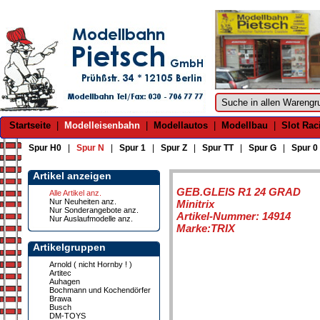
Startseite
|
Modelleisenbahn
|
Modellautos
|
Modellbau
|
Slot Rac
Spur H0
|
Spur N
|
Spur 1
|
Spur Z
|
Spur TT
|
Spur G
|
Spur 0
Artikel anzeigen
GEB.GLEIS R1 24 GRAD
Alle Artikel anz.
Nur Neuheiten anz.
Minitrix
Nur Sonderangebote anz.
Artikel-Nummer: 14914
Nur Auslaufmodelle anz.
Marke:TRIX
Artikelgruppen
Arnold ( nicht Hornby ! )
Artitec
Auhagen
Bochmann und Kochendörfer
Brawa
Busch
DM-TOYS