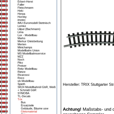
Erbert-Herei
Faller
Fleischmann
Heki
Herpa
Hornby
imotec
IMU-Euromodell-Stettnisch
Lemke
Liliput (Bachmann)
Lima
Lux - Modellbau
Marks
Merkur Gleisbettung
Merten
Minichamps
Modellbahn Union
MS Modellbahnservice
MZZ
Noch
Piko
Preiser
Reitz Modellbau
Rietze
Rivarossi
Roco
sb-Modellbau
Hersteller: TRIX Stuttgarter S
Spieth
SR24 Modellbahnöl GbR, Weiß
+ Schmidt GbR
SYMOBA
TL-Decals
Trix
Bus
Ersatzteile
Gebäude, Bäume usw
Achtung!
Maßstabs- und or
Gleismaterial