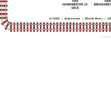
TRIX
TRIX
HANDWEICHE 15
BIEGSAMES
GR.R
[© 2026]
|
[Impressum]
|
[Rechtl. Hinw.]
|
[A
© Desi
Ausgegebe