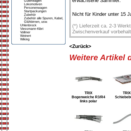
erwachsene Sammler.
Güterwagen
Lokomotiven
Personenwagen
Startpackungen
Nicht für Kinder unter 15 
Zubehör
Zubehör alle Spuren, Kabel,
Glühbirnen, usw.
(*) Lieferzeit ca. 2-3 Wer
Uhlenbrock
Viessmann-Kibri
Zwischenverkauf vorbehalt
Vollmer
Weinert
Wiking
<Zurück>
Weitere Artikel
TRIX
TRIX
Bogenweiche R3/R4
Schiebeb
links polar