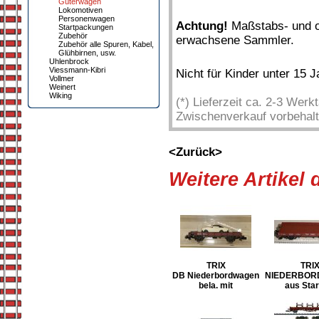
Güterwagen
Lokomotiven
Personenwagen
Achtung!
Maßstabs- und or
Startpackungen
Zubehör
erwachsene Sammler.
Zubehör alle Spuren, Kabel,
Glühbirnen, usw.
Uhlenbrock
Viessmann-Kibri
Nicht für Kinder unter 15 
Vollmer
Weinert
Wiking
(*) Lieferzeit ca. 2-3 Wer
Zwischenverkauf vorbehalt
<Zurück>
Weitere Artikel
TRIX
TRI
DB Niederbordwagen
NIEDERBOR
bela. mit
aus Star