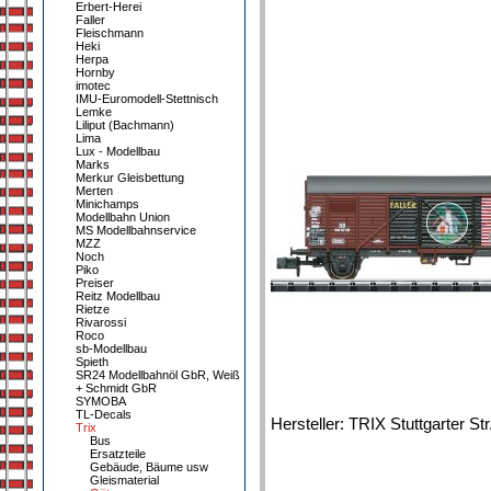
Erbert-Herei
Faller
Fleischmann
Heki
Herpa
Hornby
imotec
IMU-Euromodell-Stettnisch
Lemke
Liliput (Bachmann)
Lima
Lux - Modellbau
Marks
Merkur Gleisbettung
Merten
Minichamps
Modellbahn Union
MS Modellbahnservice
MZZ
Noch
Piko
Preiser
Reitz Modellbau
Rietze
Rivarossi
Roco
sb-Modellbau
Spieth
SR24 Modellbahnöl GbR, Weiß
+ Schmidt GbR
SYMOBA
TL-Decals
Hersteller: TRIX Stuttgarter S
Trix
Bus
Ersatzteile
Gebäude, Bäume usw
Gleismaterial