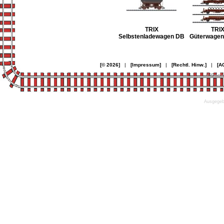
TRIX
TRI
Selbstenladewagen DB
Güterwagen
[© 2026]
|
[Impressum]
|
[Rechtl. Hinw.]
|
[A
© Desi
Ausgegebe