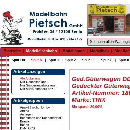
Startseite
|
Modelleisenbahn
|
Modellautos
|
Modellbau
|
Slot Rac
Spur H0
|
Spur N
|
Spur 1
|
Spur Z
|
Spur TT
|
Spur G
|
Spur 0
Artikel anzeigen
Ged.Güterwagen D
Alle Artikel anz.
Nur Neuheiten anz.
Gedeckter Güterwag
Nur Sonderangebote anz.
Nur Auslaufmodelle anz.
Artikel-Nummer: 18
Marke:TRIX
Artikelgruppen
Sie sparen 20,00%
Arnold ( nicht Hornby ! )
Artitec
Auhagen
Bochmann und Kochendörfer
Brawa
Busch
DM-TOYS