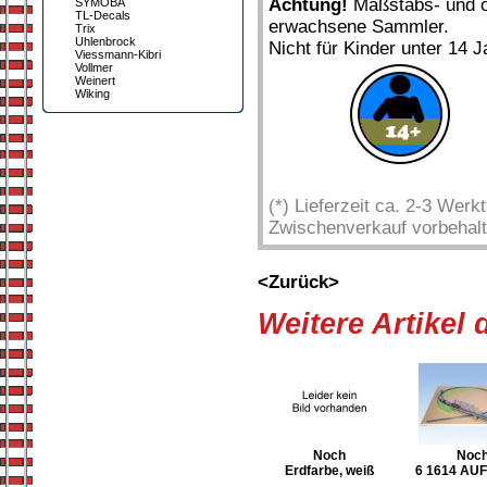
Achtung!
Maßstabs- und or
SYMOBA
TL-Decals
erwachsene Sammler.
Trix
Uhlenbrock
Nicht für Kinder unter 14 J
Viessmann-Kibri
Vollmer
Weinert
Wiking
(*) Lieferzeit ca. 2-3 Wer
Zwischenverkauf vorbehalt
<Zurück>
Weitere Artikel
Noch
Noc
Erdfarbe, weiß
6 1614 AU