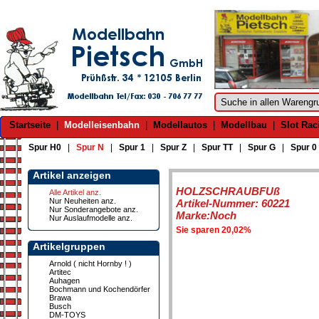
Startseite
|
Modelleisenbahn
|
Modellautos
|
Modellbau
|
Slot Rac
Spur H0
|
Spur N
|
Spur 1
|
Spur Z
|
Spur TT
|
Spur G
|
Spur 0
Artikel anzeigen
HOLZSCHRAUBFUß
Alle Artikel anz.
Nur Neuheiten anz.
Artikel-Nummer: 60221
Nur Sonderangebote anz.
Marke:Noch
Nur Auslaufmodelle anz.
Sie sparen 20,02%
Artikelgruppen
Arnold ( nicht Hornby ! )
Artitec
Auhagen
Bochmann und Kochendörfer
Brawa
Busch
DM-TOYS