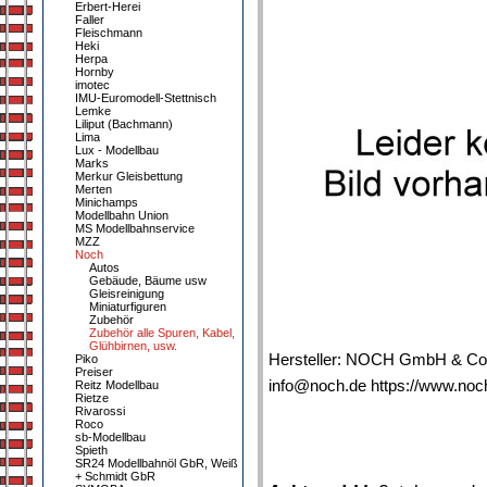
Erbert-Herei
Faller
Fleischmann
Heki
Herpa
Hornby
imotec
IMU-Euromodell-Stettnisch
Lemke
Liliput (Bachmann)
Lima
Lux - Modellbau
Marks
Merkur Gleisbettung
Merten
Minichamps
Modellbahn Union
MS Modellbahnservice
MZZ
Noch
Autos
Gebäude, Bäume usw
Gleisreinigung
Miniaturfiguren
Zubehör
Zubehör alle Spuren, Kabel,
Glühbirnen, usw.
Hersteller: NOCH GmbH & Co.
Piko
Preiser
info@noch.de https://www.noc
Reitz Modellbau
Rietze
Rivarossi
Roco
sb-Modellbau
Spieth
SR24 Modellbahnöl GbR, Weiß
+ Schmidt GbR