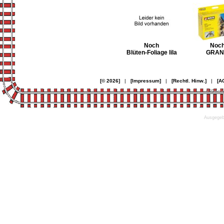
Noch
Noc
Blüten-Foliage lila
GRAN
[© 2026]
|
[Impressum]
|
[Rechtl. Hinw.]
|
[A
© Desi
Ausgegebe