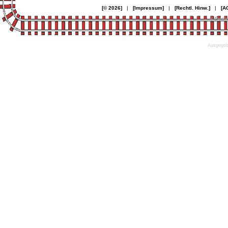
[© 2026]
|
[Impressum]
|
[Rechtl. Hinw.]
|
[A
© Desi
Ausgegebe