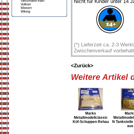
Nicht für Kinder unter 14 J
Viessmann-Kibri
Vollmer
Weinert
Wiking
(*) Lieferzeit ca. 2-3 Wer
Zwischenverkauf vorbehalt
<Zurück>
Weitere Artikel
Marks
Mark
Metallmodellclassic
Metallmodel
Köf-Schuppen Rehau
N Tankstelle
aus