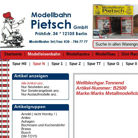
Startseite
|
Modelleisenbahn
|
Modellautos
|
Modellbau
|
Slot Rac
Spur H0
|
Spur N
|
Spur 1
|
Spur Z
|
Spur TT
|
Spur G
|
Spur 0
Artikel anzeigen
Wellblechgar.Tonnend
Alle Artikel anz.
Nur Neuheiten anz.
Artikel-Nummer: B2500
Nur Sonderangebote anz.
Marke:Marks Metallmodellcl
Nur Auslaufmodelle anz.
Artikelgruppen
Arnold ( nicht Hornby ! )
Artitec
Auhagen
Bochmann und Kochendörfer
Brawa
Busch
DM-TOYS