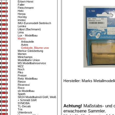
Erbert-Herei
Faller
Fleischmann
Heki
Herpa
Hornby
imotec
IMU-Euromodell-Stettnisch
Lemke
Liliput (Bachmann)
Lima
Lux - Modellbau
Marks
Anbauteile
Autos
Gebäude, Bäume usw
Merkur Gleisbettung
Merten
Minichamps
Modellbahn Union
MS Modellbahnservice
MZZ
Noch
Piko
Preiser
Reitz Modellbau
Hersteller: Marks Metallmodel
Rietze
Rivarossi
Roco
sb-Modellbau
Spieth
SR24 Modellbahnöl GbR, Weiß
+ Schmidt GbR
SYMOBA
Achtung!
Maßstabs- und or
TL-Decals
Trix
erwachsene Sammler.
Uhlenbrock