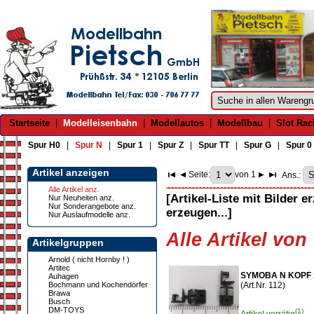
Startseite
|
Modelleisenbahn
|
Modellautos
|
Modellbau
|
Slot Rac
Spur H0
|
Spur N
|
Spur 1
|
Spur Z
|
Spur TT
|
Spur G
|
Spur 0
Artikel anzeigen
Seite:
von 1
Ans.:
Alle Artikel anz.
[Artikel-Liste mit Bilder e
Nur Neuheiten anz.
Nur Sonderangebote anz.
erzeugen...]
Nur Auslaufmodelle anz.
Alle Artikel vo
Artikelgruppen
Arnold ( nicht Hornby ! )
Artitec
SYMOBA N KOPF 1
Auhagen
Bochmann und Kochendörfer
(Art.Nr. 112)
Brawa
Busch
DM-TOYS
(1)