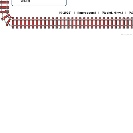
Wiking
[© 2026]
|
[Impressum]
|
[Rechtl. Hinw.]
|
[A
© Desi
Ausgegebe