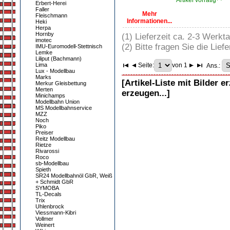
Artikel vorrätig
Erbert-Herei
Faller
Mehr
Fleischmann
Informationen...
Heki
Herpa
Hornby
(1) Lieferzeit ca. 2-3 Werkt
imotec
(2) Bitte fragen Sie die Liefe
IMU-Euromodell-Stettnisch
Lemke
Liliput (Bachmann)
Lima
Seite:
von 1
Ans.:
Lux - Modellbau
Marks
[Artikel-Liste mit Bilder e
Merkur Gleisbettung
Merten
erzeugen...]
Minichamps
Modellbahn Union
MS Modellbahnservice
MZZ
Noch
Piko
Preiser
Reitz Modellbau
Rietze
Rivarossi
Roco
sb-Modellbau
Spieth
SR24 Modellbahnöl GbR, Weiß
+ Schmidt GbR
SYMOBA
TL-Decals
Trix
Uhlenbrock
Viessmann-Kibri
Vollmer
Weinert