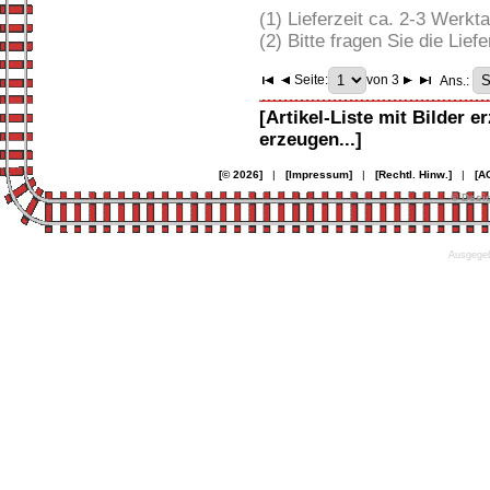
(1) Lieferzeit ca. 2-3 Werkt
(2) Bitte fragen Sie die Liefe
Seite:
von 3
Ans.:
[Artikel-Liste mit Bilder e
erzeugen...]
[© 2026]
|
[Impressum]
|
[Rechtl. Hinw.]
|
[A
© Desi
Ausgegeb