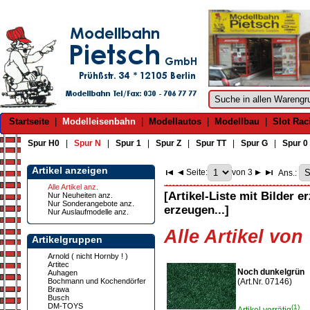
Startseite
|
Modelleisenbahn
|
Modellautos
|
Modellbau
|
Slot Rac
Spur H0
|
Spur N
|
Spur 1
|
Spur Z
|
Spur TT
|
Spur G
|
Spur 0
Artikel anzeigen
Seite:
von 3
Ans.:
Alle Artikel anz.
[Artikel-Liste mit Bilder e
Nur Neuheiten anz.
Nur Sonderangebote anz.
erzeugen...]
Nur Auslaufmodelle anz.
Alle Artikel von
Artikelgruppen
Arnold ( nicht Hornby ! )
Artitec
Noch dunkelgrün
Auhagen
Bochmann und Kochendörfer
(Art.Nr. 07146)
Brawa
Busch
DM-TOYS
(1)