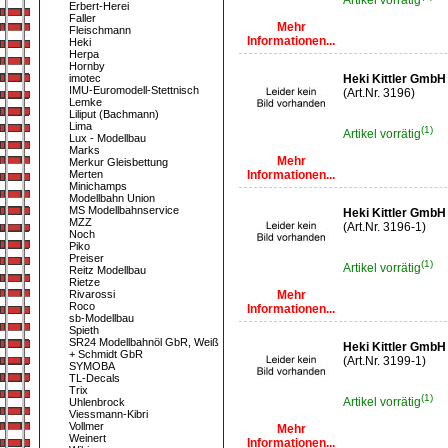
Artikel vorrätig
Erbert-Herei
Faller
Mehr
Fleischmann
Informationen...
Heki
Herpa
Hornby
imotec
Heki Kittler GmbH
IMU-Euromodell-Stettnisch
(Art.Nr. 3196)
Lemke
Liliput (Bachmann)
Lima
(1)
Artikel vorrätig
Lux - Modellbau
Marks
Mehr
Merkur Gleisbettung
Merten
Informationen...
Minichamps
Modellbahn Union
MS Modellbahnservice
Heki Kittler GmbH
MZZ
(Art.Nr. 3196-1)
Noch
Piko
Preiser
(1)
Artikel vorrätig
Reitz Modellbau
Rietze
Rivarossi
Mehr
Roco
Informationen...
sb-Modellbau
Spieth
SR24 Modellbahnöl GbR, Weiß
Heki Kittler GmbH
+ Schmidt GbR
(Art.Nr. 3199-1)
SYMOBA
TL-Decals
Trix
(1)
Artikel vorrätig
Uhlenbrock
Viessmann-Kibri
Vollmer
Mehr
Weinert
Informationen...