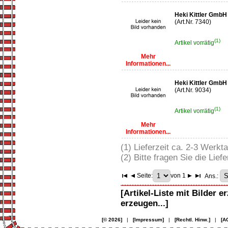
Heki Kittler GmbH
(Art.Nr. 7340)
(1)
Artikel vorrätig
Mehr
Informationen...
Heki Kittler GmbH 
(Art.Nr. 9034)
(1)
Artikel vorrätig
Mehr
Informationen...
(1) Lieferzeit ca. 2-3 Werkt
(2) Bitte fragen Sie die Liefe
Seite:
von 1
Ans.:
[Artikel-Liste mit Bilder e
erzeugen...]
[© 2026]
|
[Impressum]
|
[Rechtl. Hinw.]
|
[A