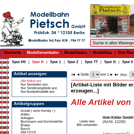
Startseite
|
Modelleisenbahn
|
Modellautos
|
Modellbau
|
Slot Rac
Spur H0
|
Spur N
|
Spur 1
|
Spur Z
|
Spur TT
|
Spur G
|
Spur 0
Artikel anzeigen
Seite:
von 1
Ans.:
Alle Artikel anz.
[Artikel-Liste mit Bilder e
Nur Neuheiten anz.
Nur Sonderangebote anz.
erzeugen...]
Nur Auslaufmodelle anz.
Alle Artikel von
Artikelgruppen
Arnold ( nicht Hornby ! )
Artitec
Heki Kittler GmbH
Auhagen
Bochmann und Kochendörfer
(Art.Nr. 11100)
Brawa
Busch
DM-TOYS
(1)