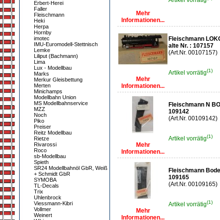
Artikel vorrätig
Erbert-Herei
Faller
Mehr
Fleischmann
Informationen...
Heki
Herpa
Hornby
imotec
Fleischmann LO
IMU-Euromodell-Stettnisch
alte Nr. : 107157
Lemke
(Art.Nr. 00107157)
Liliput (Bachmann)
Lima
Lux - Modellbau
(1)
Artikel vorrätig
Marks
Mehr
Merkur Gleisbettung
Merten
Informationen...
Minichamps
Modellbahn Union
MS Modellbahnservice
Fleischmann N 
MZZ
109142
Noch
(Art.Nr. 00109142)
Piko
Preiser
Reitz Modellbau
(1)
Artikel vorrätig
Rietze
Rivarossi
Mehr
Roco
Informationen...
sb-Modellbau
Spieth
SR24 Modellbahnöl GbR, Weiß
Fleischmann Bod
+ Schmidt GbR
109165
SYMOBA
(Art.Nr. 00109165)
TL-Decals
Trix
Uhlenbrock
(1)
Viessmann-Kibri
Artikel vorrätig
Vollmer
Mehr
Weinert
Informationen...