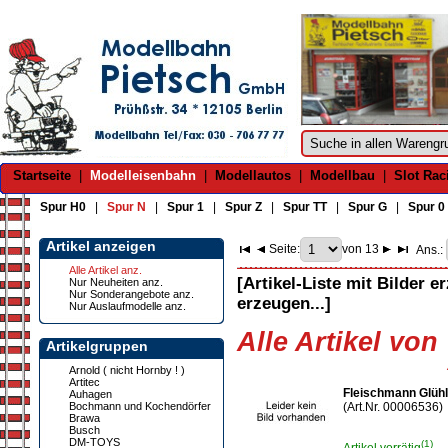
Startseite
|
Modelleisenbahn
|
Modellautos
|
Modellbau
|
Slot Rac
Spur H0
|
Spur N
|
Spur 1
|
Spur Z
|
Spur TT
|
Spur G
|
Spur 0
Artikel anzeigen
Seite:
von 13
Ans.:
Alle Artikel anz.
[Artikel-Liste mit Bilder e
Nur Neuheiten anz.
Nur Sonderangebote anz.
erzeugen...]
Nur Auslaufmodelle anz.
Alle Artikel von
Artikelgruppen
Arnold ( nicht Hornby ! )
Artitec
Fleischmann Glüh
Auhagen
Bochmann und Kochendörfer
(Art.Nr. 00006536)
Brawa
Busch
DM-TOYS
(1)