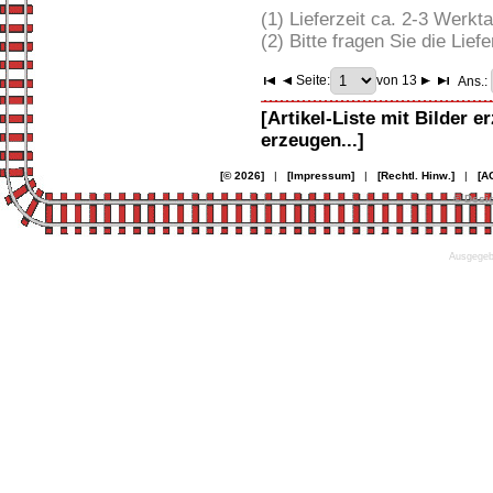
(1) Lieferzeit ca. 2-3 Werkt
(2) Bitte fragen Sie die Liefe
Seite:
von 13
Ans.:
[Artikel-Liste mit Bilder e
erzeugen...]
[© 2026]
|
[Impressum]
|
[Rechtl. Hinw.]
|
[A
© Desi
Ausgegebe