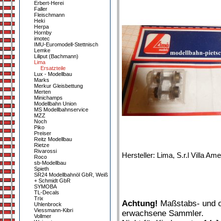
Erbert-Herei
Faller
Fleischmann
Heki
Herpa
Hornby
imotec
IMU-Euromodell-Stettnisch
Lemke
Liliput (Bachmann)
Lima
Ersatzteile
Lux - Modellbau
Marks
Merkur Gleisbettung
Merten
Minichamps
Modellbahn Union
MS Modellbahnservice
MZZ
Noch
Piko
Preiser
Reitz Modellbau
Rietze
Rivarossi
Hersteller: Lima, S.r.l Villa 
Roco
sb-Modellbau
Spieth
SR24 Modellbahnöl GbR, Weiß
+ Schmidt GbR
SYMOBA
TL-Decals
Trix
Achtung!
Maßstabs- und or
Uhlenbrock
Viessmann-Kibri
erwachsene Sammler.
Vollmer