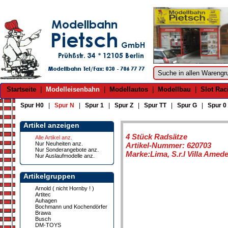
Startseite
|
Modelleisenbahn
|
Modellautos
|
Modellbau
|
Slot Rac
Spur H0
|
Spur N
|
Spur 1
|
Spur Z
|
Spur TT
|
Spur G
|
Spur 0
Artikel anzeigen
4 Stück Radsätze
Alle Artikel anz.
Nur Neuheiten anz.
Artikel-Nummer: 620703
Nur Sonderangebote anz.
Marke:Lima, S.r.l Villa Amed
Nur Auslaufmodelle anz.
Artikelgruppen
Arnold ( nicht Hornby ! )
Artitec
Auhagen
Bochmann und Kochendörfer
Brawa
Busch
DM-TOYS