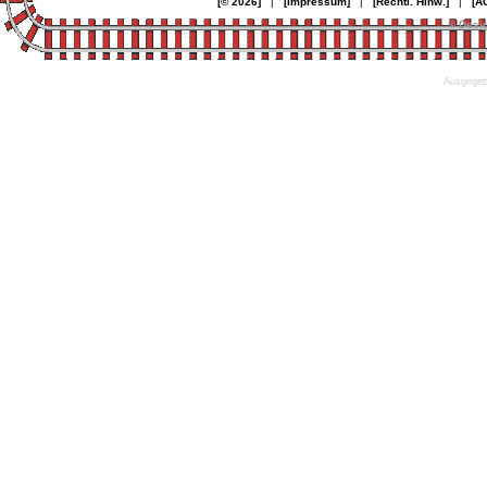
[© 2026]
|
[Impressum]
|
[Rechtl. Hinw.]
|
[A
© Desi
Ausgegebe