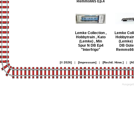
Remms665 Ep.4
Lemke Collection ,
Lemke Colle
Hobbytrain , Kato
Hobbytrain
(Lemke) , Min
(Lemke) 
Spur N DB Ep4
DB Güte
"Interfrigo"
Remms665
[© 2026]
|
[Impressum]
|
[Rechtl. Hinw.]
|
[A
© Desi
Ausgegebe