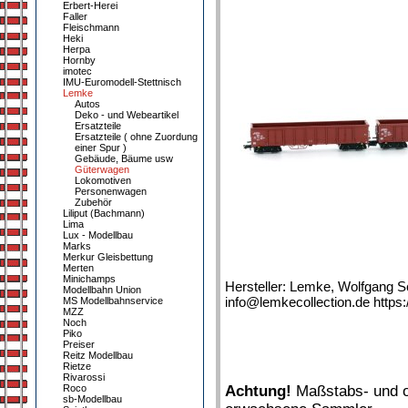
Erbert-Herei
Faller
Fleischmann
Heki
Herpa
Hornby
imotec
IMU-Euromodell-Stettnisch
Lemke
Autos
Deko - und Webeartikel
Ersatzteile
Ersatzteile ( ohne Zuordung
einer Spur )
Gebäude, Bäume usw
Güterwagen
Lokomotiven
Personenwagen
Zubehör
Liliput (Bachmann)
Lima
Lux - Modellbau
Marks
Merkur Gleisbettung
Merten
Minichamps
Hersteller: Lemke, Wolfgang 
Modellbahn Union
info@lemkecollection.de https:
MS Modellbahnservice
MZZ
Noch
Piko
Preiser
Reitz Modellbau
Rietze
Rivarossi
Roco
Achtung!
Maßstabs- und or
sb-Modellbau