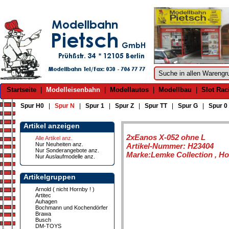
Startseite
|
Modelleisenbahn
|
Modellautos
|
Modellbau
|
Slot Rac
Spur H0
|
Spur N
|
Spur 1
|
Spur Z
|
Spur TT
|
Spur G
|
Spur 0
Artikel anzeigen
2xEanos X-052 ohne L
Alle Artikel anz.
Nur Neuheiten anz.
Artikel-Nummer: H23404
Nur Sonderangebote anz.
Marke:Lemke Collection , Hob
Nur Auslaufmodelle anz.
Artikelgruppen
Arnold ( nicht Hornby ! )
Artitec
Auhagen
Bochmann und Kochendörfer
Brawa
Busch
DM-TOYS