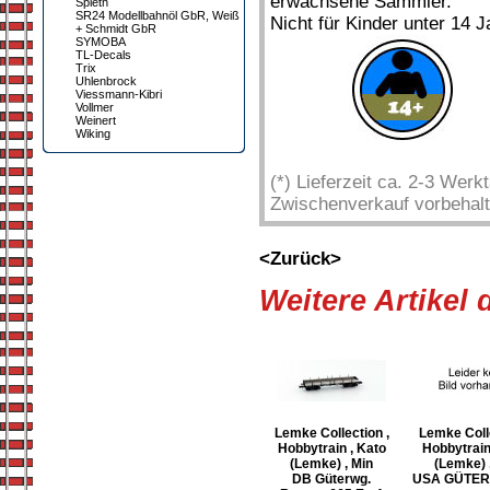
erwachsene Sammler.
Spieth
SR24 Modellbahnöl GbR, Weiß
Nicht für Kinder unter 14 J
+ Schmidt GbR
SYMOBA
TL-Decals
Trix
Uhlenbrock
Viessmann-Kibri
Vollmer
Weinert
Wiking
(*) Lieferzeit ca. 2-3 Wer
Zwischenverkauf vorbehalt
<Zurück>
Weitere Artikel
Lemke Collection ,
Lemke Colle
Hobbytrain , Kato
Hobbytrain
(Lemke) , Min
(Lemke) 
DB Güterwg.
USA GÜTE