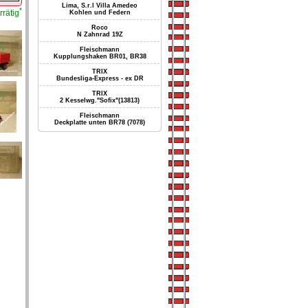
Lima, S.r.l Villa Amedeo
*
rrätig
Kohlen und Federn
Roco
N Zahnrad 19Z
Fleischmann
Kupplungshaken BR01, BR38
TRIX
Bundesliga-Express - ex DR
TRIX
2 Kesselwg."Sofix"(13813)
Fleischmann
Deckplatte unten BR78 (7078)