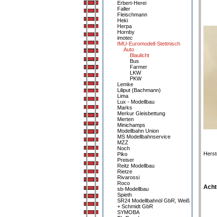
Erbert-Herei
Faller
Fleischmann
Heki
Herpa
Hornby
imotec
IMU-Euromodell-Stettnisch
Auto
Blaulicht
Bus
Farmer
LKW
PKW
Lemke
Liliput (Bachmann)
Lima
Lux - Modellbau
Marks
Merkur Gleisbettung
Merten
Minichamps
Modellbahn Union
MS Modellbahnservice
MZZ
Noch
Herst
Piko
Preiser
Reitz Modellbau
Rietze
Rivarossi
Roco
Acht
sb-Modellbau
Spieth
SR24 Modellbahnöl GbR, Weiß
+ Schmidt GbR
SYMOBA