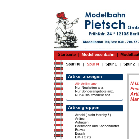
Startseite
|
Modelleisenbahn
|
Modellau
Spur H0
|
Spur N
|
Spur 1
|
Spur Z
Artikel anzeigen
N U
Alle Artikel anz.
Nur Neuheiten anz.
Feu
Nur Sonderangebote anz.
Art
Nur Auslaufmodelle anz.
Mar
Artikelgruppen
Arnold ( nicht Hornby ! )
Artitec
Auhagen
Bochmann und Kochendörfer
Brawa
Busch
DM-TOYS