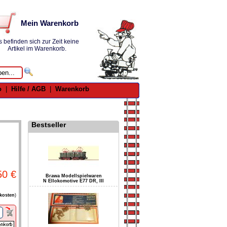
Mein Warenkorb
s befinden sich zur Zeit keine
Artikel im Warenkorb.
o
|
Hilfe / AGB
|
Warenkorb
Bestseller
50 €
Brawa Modellspielwaren
N Ellokomotive E77 DR, III
kosten
)