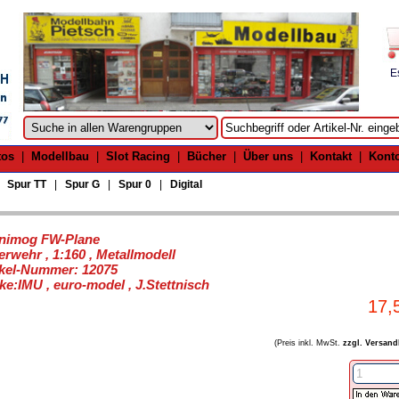
E
tos
|
Modellbau
|
Slot Racing
|
Bücher
|
Über uns
|
Kontakt
|
Kont
|
Spur TT
|
Spur G
|
Spur 0
|
Digital
nimog FW-Plane
erwehr , 1:160 , Metallmodell
ikel-Nummer: 12075
ke:IMU , euro-model , J.Stettnisch
17,
(Preis inkl. MwSt.
zzgl. Versand