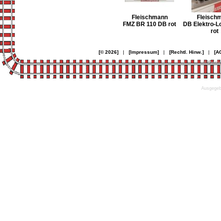
Fleischmann
Fleisch
FMZ BR 110 DB rot
DB Elektro-L
rot
[© 2026]
|
[Impressum]
|
[Rechtl. Hinw.]
|
[A
© Desi
Ausgegebe