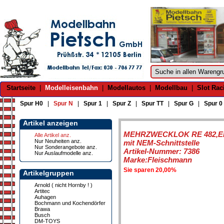
Startseite
|
Modelleisenbahn
|
Modellautos
|
Modellbau
|
Slot Rac
Spur H0
|
Spur N
|
Spur 1
|
Spur Z
|
Spur TT
|
Spur G
|
Spur 0
Artikel anzeigen
MEHRZWECKLOK RE 482,EP
Alle Artikel anz.
Nur Neuheiten anz.
mit NEM-Schnittstelle
Nur Sonderangebote anz.
Artikel-Nummer: 7386
Nur Auslaufmodelle anz.
Marke:Fleischmann
Sie sparen 20,00%
Artikelgruppen
Arnold ( nicht Hornby ! )
Artitec
Auhagen
Bochmann und Kochendörfer
Brawa
Busch
DM-TOYS