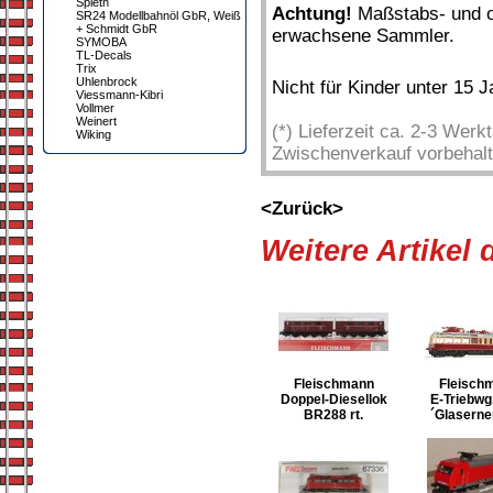
Spieth
Achtung!
Maßstabs- und or
SR24 Modellbahnöl GbR, Weiß
+ Schmidt GbR
erwachsene Sammler.
SYMOBA
TL-Decals
Trix
Uhlenbrock
Nicht für Kinder unter 15 
Viessmann-Kibri
Vollmer
Weinert
(*) Lieferzeit ca. 2-3 Wer
Wiking
Zwischenverkauf vorbehalt
<Zurück>
Weitere Artikel
Fleischmann
Fleisch
Doppel-Diesellok
E-Triebwg
BR288 rt.
´Glaserne