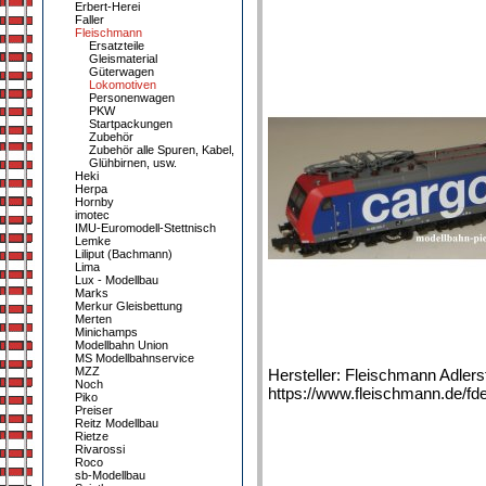
Erbert-Herei
Faller
Fleischmann
Ersatzteile
Gleismaterial
Güterwagen
Lokomotiven
Personenwagen
PKW
Startpackungen
Zubehör
Zubehör alle Spuren, Kabel,
Glühbirnen, usw.
Heki
Herpa
Hornby
imotec
IMU-Euromodell-Stettnisch
Lemke
Liliput (Bachmann)
Lima
Lux - Modellbau
Marks
Merkur Gleisbettung
Merten
Minichamps
Modellbahn Union
MS Modellbahnservice
MZZ
Hersteller: Fleischmann Adler
Noch
https://www.fleischmann.de/fde
Piko
Preiser
Reitz Modellbau
Rietze
Rivarossi
Roco
sb-Modellbau