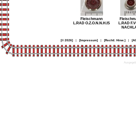
Fleischmann
Fleischm
L.RAD O.Z.O.N.N.H.IS
L.RAD F.V
NACHL
[© 2026]
|
[Impressum]
|
[Rechtl. Hinw.]
|
[A
© Desi
Ausgegebe