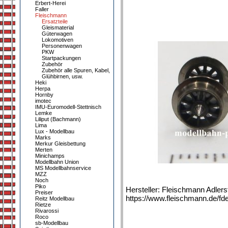
Erbert-Herei
Faller
Fleischmann
Ersatzteile
Gleismaterial
Güterwagen
Lokomotiven
Personenwagen
PKW
Startpackungen
Zubehör
Zubehör alle Spuren, Kabel,
Glühbirnen, usw.
Heki
Herpa
Hornby
imotec
IMU-Euromodell-Stettnisch
Lemke
Liliput (Bachmann)
Lima
Lux - Modellbau
Marks
Merkur Gleisbettung
Merten
Minichamps
Modellbahn Union
MS Modellbahnservice
MZZ
Noch
Piko
Hersteller: Fleischmann Adler
Preiser
https://www.fleischmann.de/fde
Reitz Modellbau
Rietze
Rivarossi
Roco
sb-Modellbau