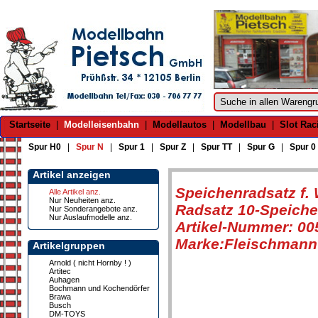
Startseite
|
Modelleisenbahn
|
Modellautos
|
Modellbau
|
Slot Rac
Spur H0
|
Spur N
|
Spur 1
|
Spur Z
|
Spur TT
|
Spur G
|
Spur 0
Artikel anzeigen
Speichenradsatz f.
Alle Artikel anz.
Nur Neuheiten anz.
Radsatz 10-Speiche
Nur Sonderangebote anz.
Nur Auslaufmodelle anz.
Artikel-Nummer: 00
Marke:Fleischmann
Artikelgruppen
Arnold ( nicht Hornby ! )
Artitec
Auhagen
Bochmann und Kochendörfer
Brawa
Busch
DM-TOYS