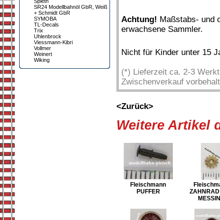
Spieth
SR24 Modellbahnöl GbR, Weiß
+ Schmidt GbR
Achtung!
Maßstabs- und or
SYMOBA
TL-Decals
erwachsene Sammler.
Trix
Uhlenbrock
Viessmann-Kibri
Vollmer
Nicht für Kinder unter 15 
Weinert
Wiking
(*) Lieferzeit ca. 2-3 Wer
Zwischenverkauf vorbehalt
<Zurück>
Weitere Artikel
Fleischmann
Fleischm
PUFFER
ZAHNRAD 
MESSI