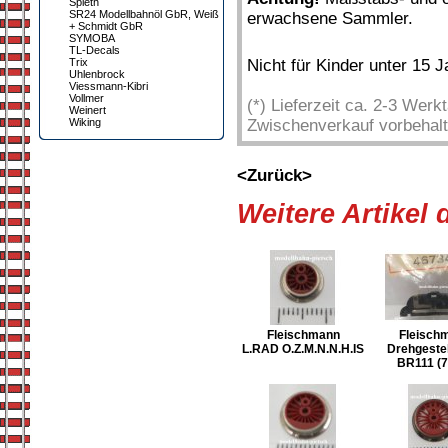
Spieth
SR24 Modellbahnöl GbR, Weiß
erwachsene Sammler.
+ Schmidt GbR
SYMOBA
TL-Decals
Trix
Nicht für Kinder unter 15 
Uhlenbrock
Viessmann-Kibri
Vollmer
(*) Lieferzeit ca. 2-3 Wer
Weinert
Wiking
Zwischenverkauf vorbehalt
<Zurück>
Weitere Artikel
Fleischmann
Fleisch
L.RAD O.Z.M.N.N.H.IS
Drehgestel
BR111 (7