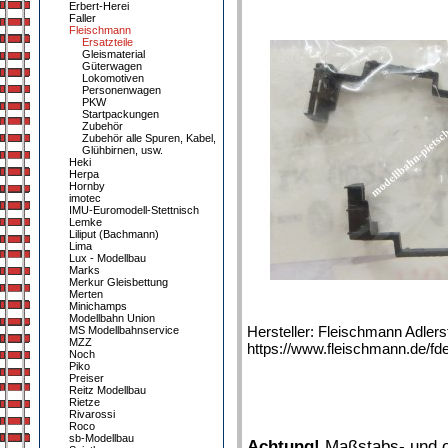
Erbert-Herei
Faller
Fleischmann
Ersatzteile
Gleismaterial
Güterwagen
Lokomotiven
Personenwagen
PKW
Startpackungen
Zubehör
Zubehör alle Spuren, Kabel,
Glühbirnen, usw.
Heki
Herpa
Hornby
imotec
IMU-Euromodell-Stettnisch
Lemke
Liliput (Bachmann)
Lima
Lux - Modellbau
Marks
Merkur Gleisbettung
Merten
Minichamps
Modellbahn Union
Hersteller: Fleischmann Adler
MS Modellbahnservice
MZZ
https://www.fleischmann.de/fde
Noch
Piko
Preiser
Reitz Modellbau
Rietze
Rivarossi
Roco
sb-Modellbau
Achtung!
Maßstabs- und or