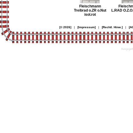
Fleischmann
Fleisch
Treibrad o.ZR o.Nut
L.RAD O.Z.O.
isol.rot
[© 2026]
|
[Impressum]
|
[Rechtl. Hinw.]
|
[A
© Desi
Ausgegebe