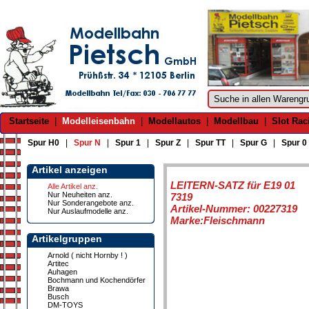
Startseite
|
Modelleisenbahn
|
Modellautos
|
Modellbau
|
Slot Rac
Spur H0
|
Spur N
|
Spur 1
|
Spur Z
|
Spur TT
|
Spur G
|
Spur 0
Artikel anzeigen
LEITERN-SATZ für E19 01
Alle Artikel anz.
Nur Neuheiten anz.
7319
Nur Sonderangebote anz.
Artikel-Nummer: 00227319
Nur Auslaufmodelle anz.
Marke:Fleischmann
Artikelgruppen
Arnold ( nicht Hornby ! )
Artitec
Auhagen
Bochmann und Kochendörfer
Brawa
Busch
DM-TOYS