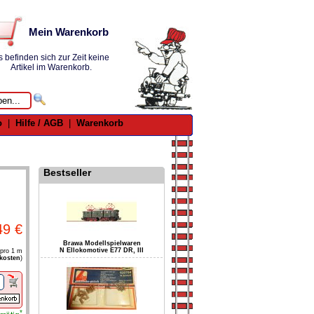
Mein Warenkorb
s befinden sich zur Zeit keine
Artikel im Warenkorb.
o
|
Hilfe / AGB
|
Warenkorb
Bestseller
49 €
Brawa Modellspielwaren
N Ellokomotive E77 DR, III
 pro 1 m
kosten
)
*