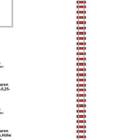
waren
.0,25-
waren
s.Höhe
a