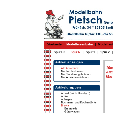
Startseite
|
Modelleisenbahn
|
Modellau
Spur H0
|
Spur N
|
Spur 1
|
Spur Z
Artikel anzeigen
10m
Alle Artikel anz.
Nur Neuheiten anz.
Art
Nur Sonderangebote anz.
Mar
Nur Auslaufmodelle anz.
Artikelgruppen
Arnold ( nicht Hornby ! )
Artitec
Auhagen
Bochmann und Kochendörfer
Brawa
Ersatzteile
Güterwagen