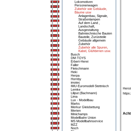
Lokomotiven
Personenwagen
Zubehör wie Gebäude,
Bäume usw
Anlagenbau, Signale,
Straßenlampen
Auf dem Land ,
Landschaft,
Ausgestaltung
Bahntechnische Bauten
Bauteile, Zurüstteile
Gebäude allgemein
Zubehör
Zubehör alle Spuren,
Kabel, Glühbirnen usw.
Busch
DM-TOYS
Erbert-Herei
Faller
Fleischmann
Heki
Herpa
Hornby
imotec
IMU-Euromodell-Stettnisch
Herst
Lemke
Liliput (Bachmann)
https
Lima
Lux - Modellbau
Marks
Merkur Gleisbettung
Merten
Acht
Minichamps
Modellbahn Union
MS Modellbahnservice
MZZ
Noch