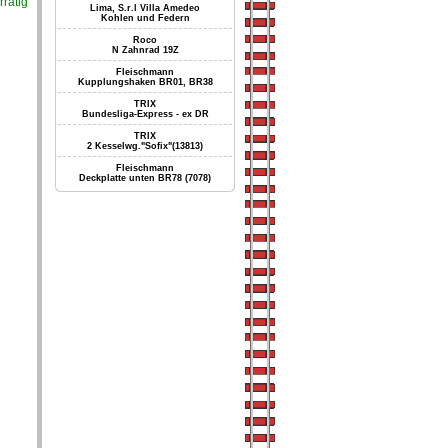
rrätig
Lima, S.r.l Villa Amedeo
Kohlen und Federn
Roco
N Zahnrad 19Z
Fleischmann
Kupplungshaken BR01, BR38
TRIX
Bundesliga-Express - ex DR
TRIX
2 Kesselwg."Sofix"(13813)
Fleischmann
Deckplatte unten BR78 (7078)