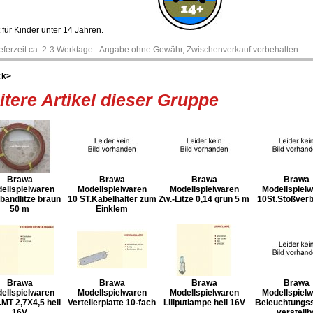
 für Kinder unter 14 Jahren.
ieferzeit ca. 2-3 Werktage - Angabe ohne Gewähr, Zwischenverkauf vorbehalten.
ck>
tere Artikel dieser Gruppe
Brawa
Brawa
Brawa
Brawa
ellspielwaren
Modellspielwaren
Modellspielwaren
Modellspiel
bandlitze braun
10 ST.Kabelhalter zum
Zw.-Litze 0,14 grün 5 m
10St.Stoßverb
50 m
Einklem
Brawa
Brawa
Brawa
Brawa
ellspielwaren
Modellspielwaren
Modellspielwaren
Modellspiel
.MT 2,7X4,5 hell
Verteilerplatte 10-fach
Liliputlampe hell 16V
Beleuchtungs
16V
verstellb