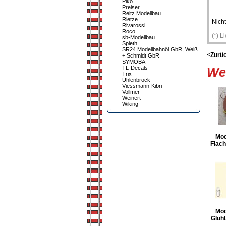
Piko
Preiser
Reitz Modellbau
Rietze
Nicht
Rivarossi
Roco
(*) L
sb-Modellbau
Spieth
SR24 Modellbahnöl GbR, Weiß
<Zurü
+ Schmidt GbR
SYMOBA
TL-Decals
Wei
Trix
Uhlenbrock
Viessmann-Kibri
Vollmer
Weinert
Wiking
Mod
Flach
Mod
Glühl