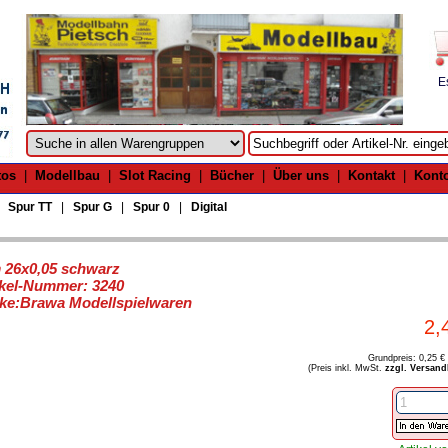
E
tos
|
Modellbau
|
Slot Racing
|
Bücher
|
Über uns
|
Kontakt
|
Kont
|
Spur TT
|
Spur G
|
Spur 0
|
Digital
 26x0,05 schwarz
ikel-Nummer: 3240
ke:Brawa Modellspielwaren
2,
Grundpreis: 0,25 €
(Preis inkl. MwSt.
zzgl. Versand