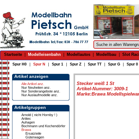
Startseite
|
Modelleisenbahn
|
Modellautos
|
Modellbau
|
Slot Rac
Spur H0
|
Spur N
|
Spur 1
|
Spur Z
|
Spur TT
|
Spur G
|
Spur 0
Artikel anzeigen
Stecker weiß 1 St
Alle Artikel anz.
Nur Neuheiten anz.
Artikel-Nummer: 3009-1
Nur Sonderangebote anz.
Marke:Brawa Modellspielwa
Nur Auslaufmodelle anz.
Artikelgruppen
Arnold ( nicht Hornby ! )
Artitec
Auhagen
Bochmann und Kochendörfer
Brawa
Ersatzteile
Güterwagen