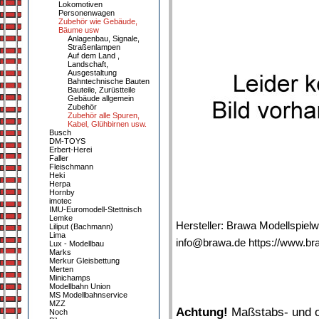
Lokomotiven
Personenwagen
Zubehör wie Gebäude,
Bäume usw
Anlagenbau, Signale,
Straßenlampen
Auf dem Land ,
Landschaft,
Ausgestaltung
Bahntechnische Bauten
Bauteile, Zurüstteile
Gebäude allgemein
Zubehör
Zubehör alle Spuren,
Kabel, Glühbirnen usw.
Busch
DM-TOYS
Erbert-Herei
Faller
Fleischmann
Heki
Herpa
Hornby
imotec
IMU-Euromodell-Stettnisch
Lemke
Hersteller: Brawa Modellspiel
Liliput (Bachmann)
Lima
info@brawa.de https://www.br
Lux - Modellbau
Marks
Merkur Gleisbettung
Merten
Minichamps
Modellbahn Union
MS Modellbahnservice
MZZ
Achtung!
Maßstabs- und or
Noch