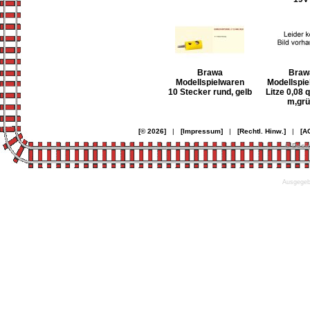
Brawa
Braw
Modellspielwaren
Modellspie
10 Stecker rund, gelb
Litze 0,08
m,gr
[© 2026]
|
[Impressum]
|
[Rechtl. Hinw.]
|
[A
© Desi
Ausgegebe