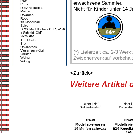
Piko
erwachsene Sammler.
Preiser
Reitz Modellbau
Nicht für Kinder unter 14 J
Rietze
Rivarossi
Roco
sb-Modellbau
Spieth
SR24 Modellbahnöl GbR, Weiß
+ Schmidt GbR
SYMOBA
TL-Decals
Trix
Uhlenbrock
Viessmann-Kibri
(*) Lieferzeit ca. 2-3 Wer
Vollmer
Zwischenverkauf vorbehalt
Weinert
Wiking
<Zurück>
Weitere Artikel
Brawa
Braw
Modellspielwaren
Modellspie
10 Muffen schwarz
E10 Kugelbi
19V