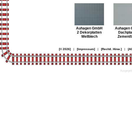
Auhagen GmbH
Auhagen
2 Dekorplatten
Dachpla
Wellblech
Zementf
[© 2026]
|
[Impressum]
|
[Rechtl. Hinw.]
|
[A
© Desi
Ausgegebe