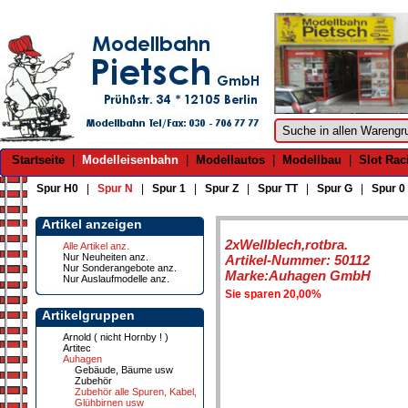
Startseite
|
Modelleisenbahn
|
Modellautos
|
Modellbau
|
Slot Rac
Spur H0
|
Spur N
|
Spur 1
|
Spur Z
|
Spur TT
|
Spur G
|
Spur 0
Artikel anzeigen
2xWellblech,rotbra.
Alle Artikel anz.
Nur Neuheiten anz.
Artikel-Nummer: 50112
Nur Sonderangebote anz.
Marke:Auhagen GmbH
Nur Auslaufmodelle anz.
Sie sparen 20,00%
Artikelgruppen
Arnold ( nicht Hornby ! )
Artitec
Auhagen
Gebäude, Bäume usw
Zubehör
Zubehör alle Spuren, Kabel,
Glühbirnen usw