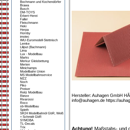
Bochmann und Kochendörfer
Brawa
Busch
DM-TOYS
Erbert-Herei
Faller
Fleischmann
Heki
Herpa
Hornby
imotec
IMU-Euromodell-Stettnisch
Lemke
Liliput (Bachmann)
Lima
Lux - Modellbau
Marks
Merkur Gleisbettung
Merten
Minichamps
Modellbahn Union
MS Modellbahnservice
MZZ
Noch
Piko
Preiser
Reitz Modellbau
Hersteller: Auhagen GmbH HÃ
Rietze
Rivarossi
info@auhagen.de https://auha
Roco
sb-Modellbau
Spieth
SR24 Modellbahnöl GbR, Weiß
+ Schmidt GbR
SYMOBA
TL-Decals
Trix
Achtung!
Maßstabs- und or