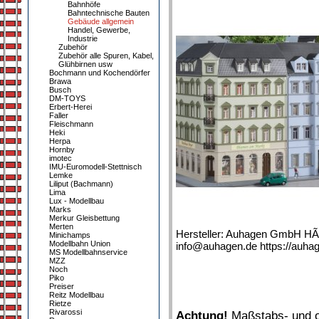
Bahnhöfe
Bahntechnische Bauten
Gebäude allgemein
Handel, Gewerbe,
Industrie
Zubehör
Zubehör alle Spuren, Kabel,
Glühbirnen usw
Bochmann und Kochendörfer
Brawa
Busch
DM-TOYS
Erbert-Herei
Faller
Fleischmann
Heki
Herpa
Hornby
imotec
IMU-Euromodell-Stettnisch
Lemke
Liliput (Bachmann)
Lima
Lux - Modellbau
Marks
Merkur Gleisbettung
Merten
Hersteller: Auhagen GmbH HÃ
Minichamps
Modellbahn Union
info@auhagen.de https://auha
MS Modellbahnservice
MZZ
Noch
Piko
Preiser
Reitz Modellbau
Rietze
Rivarossi
Achtung!
Maßstabs- und or