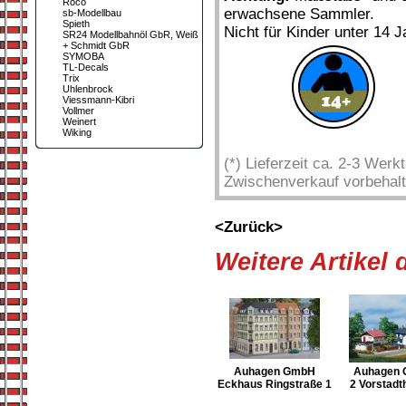
Roco
erwachsene Sammler.
sb-Modellbau
Spieth
Nicht für Kinder unter 14 J
SR24 Modellbahnöl GbR, Weiß
+ Schmidt GbR
SYMOBA
TL-Decals
Trix
Uhlenbrock
Viessmann-Kibri
Vollmer
Weinert
Wiking
(*) Lieferzeit ca. 2-3 Wer
Zwischenverkauf vorbehalt
<Zurück>
Weitere Artikel
Auhagen GmbH
Auhagen
Eckhaus Ringstraße 1
2 Vorstadt