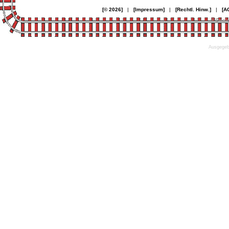
[© 2026]
|
[Impressum]
|
[Rechtl. Hinw.]
|
[A
© Desi
Ausgegebe