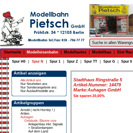
Startseite
|
Modelleisenbahn
|
Modellautos
|
Modellbau
|
Slot Rac
Spur H0
|
Spur N
|
Spur 1
|
Spur Z
|
Spur TT
|
Spur G
|
Spur 0
Artikel anzeigen
Stadthaus Ringstraße 5
Alle Artikel anz.
Nur Neuheiten anz.
Artikel-Nummer: 14479
Nur Sonderangebote anz.
Marke:Auhagen GmbH
Nur Auslaufmodelle anz.
Sie sparen 20,00%
Artikelgruppen
Arnold ( nicht Hornby ! )
Artitec
Auhagen
Gebäude, Bäume usw
Anlagenbau inkl. Signale
+ Straßenlampen
Auf dem Land