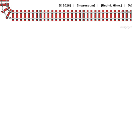
[© 2026]
|
[Impressum]
|
[Rechtl. Hinw.]
|
[A
© Desi
Ausgegebe