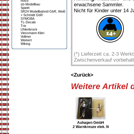
Roco
erwachsene Sammler.
sb-Modellbau
Spieth
Nicht für Kinder unter 14 J
SR24 Modellbahnöl GbR, Weiß
+ Schmidt GbR
SYMOBA
TL-Decals
Trix
Uhlenbrock
Viessmann-Kibri
Vollmer
Weinert
Wiking
(*) Lieferzeit ca. 2-3 Wer
Zwischenverkauf vorbehalt
<Zurück>
Weitere Artikel
Auhagen GmbH
2 Warnkreuze elek. N