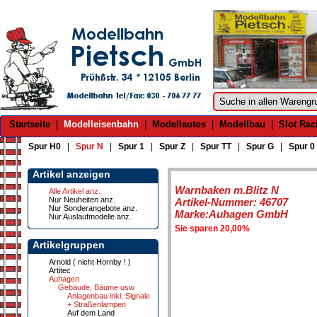
Startseite
|
Modelleisenbahn
|
Modellautos
|
Modellbau
|
Slot Rac
Spur H0
|
Spur N
|
Spur 1
|
Spur Z
|
Spur TT
|
Spur G
|
Spur 0
Artikel anzeigen
Warnbaken m.Blitz N
Alle Artikel anz.
Nur Neuheiten anz.
Artikel-Nummer: 46707
Nur Sonderangebote anz.
Marke:Auhagen GmbH
Nur Auslaufmodelle anz.
Sie sparen 20,00%
Artikelgruppen
Arnold ( nicht Hornby ! )
Artitec
Auhagen
Gebäude, Bäume usw
Anlagenbau inkl. Signale
+ Straßenlampen
Auf dem Land