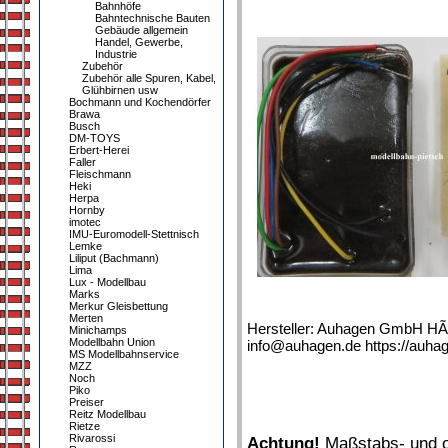
Bahnhöfe
Bahntechnische Bauten
Gebäude allgemein
Handel, Gewerbe,
Industrie
Zubehör
Zubehör alle Spuren, Kabel,
Glühbirnen usw
Bochmann und Kochendörfer
Brawa
Busch
DM-TOYS
Erbert-Herei
Faller
Fleischmann
Heki
Herpa
Hornby
imotec
IMU-Euromodell-Stettnisch
Lemke
Liliput (Bachmann)
Lima
Lux - Modellbau
Marks
Merkur Gleisbettung
Merten
Hersteller: Auhagen GmbH HÃ
Minichamps
Modellbahn Union
info@auhagen.de https://auha
MS Modellbahnservice
MZZ
Noch
Piko
Preiser
Reitz Modellbau
Rietze
Rivarossi
Achtung!
Maßstabs- und or