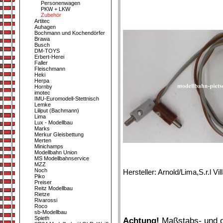
Personenwagen
PKW + LKW
Zubehör
Artitec
Auhagen
Bochmann und Kochendörfer
Brawa
Busch
DM-TOYS
Erbert-Herei
Faller
Fleischmann
Heki
Herpa
Hornby
imotec
IMU-Euromodell-Stettnisch
Lemke
Liliput (Bachmann)
Lima
Lux - Modellbau
Marks
Merkur Gleisbettung
Merten
Minichamps
Modellbahn Union
MS Modellbahnservice
MZZ
Noch
Hersteller: Arnold/Lima,S.r.l 
Piko
Preiser
Reitz Modellbau
Rietze
Rivarossi
Roco
sb-Modellbau
Spieth
Achtung!
Maßstabs- und or