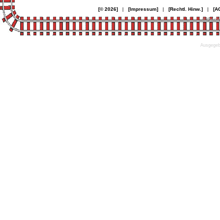
[© 2026]
|
[Impressum]
|
[Rechtl. Hinw.]
|
[A
© Desi
Ausgegebe