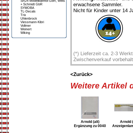
SR24 Modellbahnöl GbR, Weiß
erwachsene Sammler.
+ Schmidt GbR
SYMOBA
Nicht für Kinder unter 14 J
TL-Decals
Trix
Uhlenbrock
Viessmann-Kibri
Vollmer
Weinert
Wiking
(*) Lieferzeit ca. 2-3 Wer
Zwischenverkauf vorbehalt
<Zurück>
Weitere Artikel
Arnold (alt)
Arnold (
Ergänzung zu 0040
Anzeigenlam