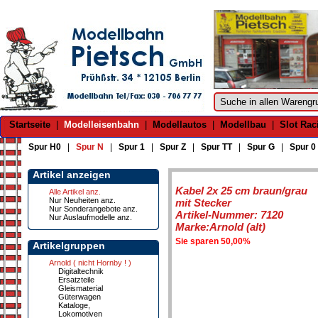
Startseite
|
Modelleisenbahn
|
Modellautos
|
Modellbau
|
Slot Rac
Spur H0
|
Spur N
|
Spur 1
|
Spur Z
|
Spur TT
|
Spur G
|
Spur 0
Artikel anzeigen
Kabel 2x 25 cm braun/grau
Alle Artikel anz.
Nur Neuheiten anz.
mit Stecker
Nur Sonderangebote anz.
Artikel-Nummer: 7120
Nur Auslaufmodelle anz.
Marke:Arnold (alt)
Sie sparen 50,00%
Artikelgruppen
Arnold ( nicht Hornby ! )
Digitaltechnik
Ersatzteile
Gleismaterial
Güterwagen
Kataloge,
Lokomotiven