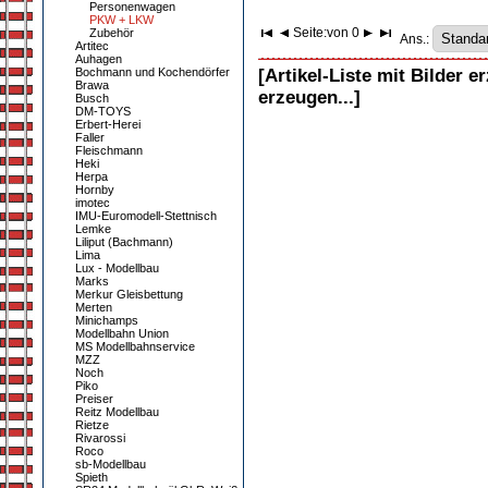
Personenwagen
PKW + LKW
Seite:
von 0
Zubehör
Ans.:
Artitec
Auhagen
Bochmann und Kochendörfer
[Artikel-Liste mit Bilder e
Brawa
erzeugen...]
Busch
DM-TOYS
Erbert-Herei
Faller
Fleischmann
Heki
Herpa
Hornby
imotec
IMU-Euromodell-Stettnisch
Lemke
Liliput (Bachmann)
Lima
Lux - Modellbau
Marks
Merkur Gleisbettung
Merten
Minichamps
Modellbahn Union
MS Modellbahnservice
MZZ
Noch
Piko
Preiser
Reitz Modellbau
Rietze
Rivarossi
Roco
sb-Modellbau
Spieth