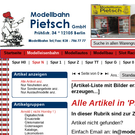
Startseite
|
Modelleisenbahn
|
Modellautos
|
Modellbau
|
Slot Rac
Spur H0
|
Spur N
|
Spur 1
|
Spur Z
|
Spur TT
|
Spur G
|
Spur 0
Seite:
von 0
Artikel anzeigen
Ans.:
Alle Artikel anz.
[Artikel-Liste mit Bilder e
Nur Neuheiten anz.
Nur Sonderangebote anz.
erzeugen...]
Nur Auslaufmodelle anz.
Alle Artikel in 
Artikelgruppen
Arnold ( nicht Hornby ! )
In dieser Rubrik sind zur 
Digitaltechnik
Ersatzteile
Artikel nicht gefunden?
Gleismaterial
Güterwagen
Kataloge,
Einfach Email an:
in@model
Lokomotiven