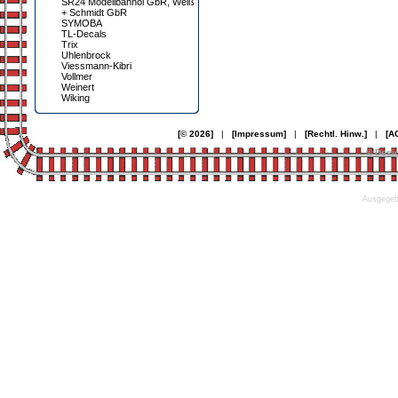
SR24 Modellbahnöl GbR, Weiß
+ Schmidt GbR
SYMOBA
TL-Decals
Trix
Uhlenbrock
Viessmann-Kibri
Vollmer
Weinert
Wiking
[© 2026]
|
[Impressum]
|
[Rechtl. Hinw.]
|
[A
© Desi
Ausgegebe