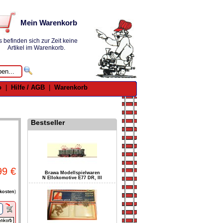
Mein Warenkorb
s befinden sich zur Zeit keine
Artikel im Warenkorb.
o
|
Hilfe / AGB
|
Warenkorb
Bestseller
99 €
Brawa Modellspielwaren
N Ellokomotive E77 DR, III
kosten
)