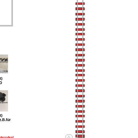
t)
D
t)
z.B.für
iderrufen]