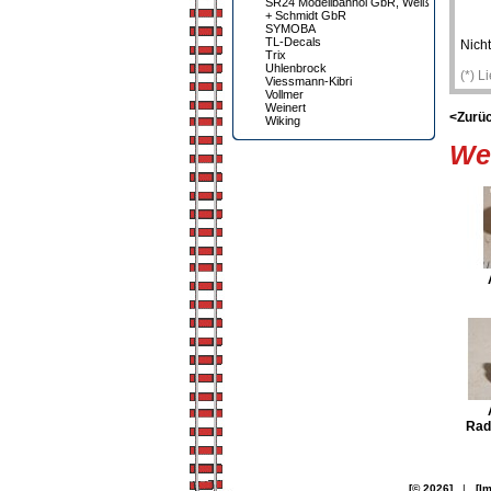
SR24 Modellbahnöl GbR, Weiß
+ Schmidt GbR
SYMOBA
TL-Decals
Nicht
Trix
Uhlenbrock
(*) L
Viessmann-Kibri
Vollmer
Weinert
<Zurü
Wiking
Wei
Rad
[© 2026]
|
[I