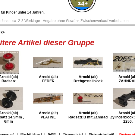
 für Kinder unter 14 Jahren.
ieferzeit ca. 2-3 Werktage - Angabe ohne Gewähr, Zwischenverkauf vorbehalten.
ck>
tere Artikel dieser Gruppe
Arnold (alt)
Arnold (alt)
Arnold (alt)
Arnold (al
Radsatz
FEDER
Drehgestellblock
ZAHNRA
Arnold (alt)
Arnold (alt)
Arnold (alt)
Arnold (al
satz 14.5mm ,
PLATINE
Radsatz B mit Zahnrad
Zylinderblock 
6mm
2250,
mpressum]
|
[Rechtl. Hinw.]
|
[AGB]
|
[Datenschutz]
|
[Datensicherheit]
|
[Vertrag w