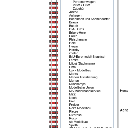
Personenwagen
PKW + LKW
Zubehör
Artitec
Auhagen
Bochmann und Kochendörfer
Brawa
Busch
DM-TOYS
Erbert-Herei
Faller
Fleischmann
Heki
Herpa
Hornby
imotec
IMU-Euromodell-Stettnisch
Lemke
Liliput (Bachmann)
Lima
Lux - Modellbau
Marks
Merkur Gleisbettung
Merten
Minichamps
Modellbahn Union
Herst
MS Modellbahnservice
MZZ
Noch
Piko
Preiser
Reitz Modellbau
Acht
Rietze
Rivarossi
Roco
sb-Modellbau
Spieth