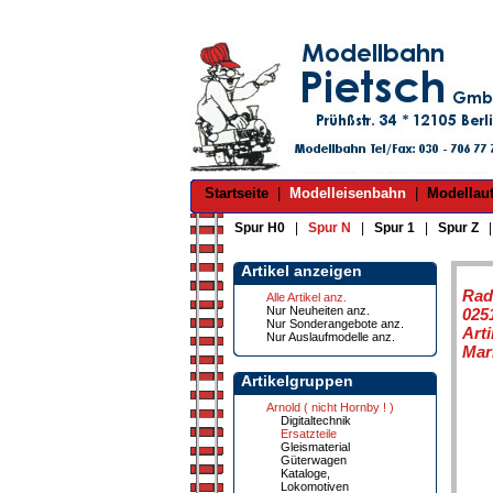
Startseite
|
Modelleisenbahn
|
Modellau
Spur H0
|
Spur N
|
Spur 1
|
Spur Z
Artikel anzeigen
Rad
Alle Artikel anz.
Nur Neuheiten anz.
025
Nur Sonderangebote anz.
Art
Nur Auslaufmodelle anz.
Mar
Artikelgruppen
Arnold ( nicht Hornby ! )
Digitaltechnik
Ersatzteile
Gleismaterial
Güterwagen
Kataloge,
Lokomotiven