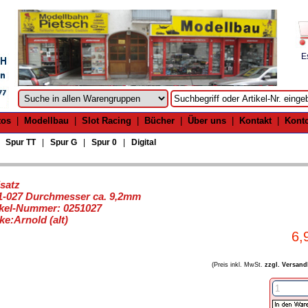
E
tos
|
Modellbau
|
Slot Racing
|
Bücher
|
Über uns
|
Kontakt
|
Kont
|
Spur TT
|
Spur G
|
Spur 0
|
Digital
satz
1-027 Durchmesser ca. 9,2mm
ikel-Nummer: 0251027
ke:Arnold (alt)
6,
(Preis inkl. MwSt.
zzgl. Versand