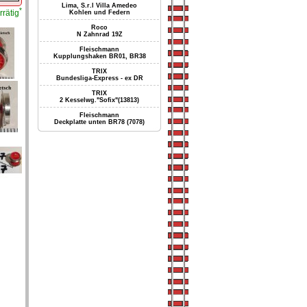
Lima, S.r.l Villa Amedeo
*
rrätig
Kohlen und Federn
Roco
N Zahnrad 19Z
Fleischmann
Kupplungshaken BR01, BR38
TRIX
Bundesliga-Express - ex DR
TRIX
2 Kesselwg."Sofix"(13813)
Fleischmann
Deckplatte unten BR78 (7078)