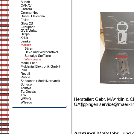
Busch
CANAV
Carrera
Corona-Net
Donau Elektronik
Faller
Glow 2B
Graupner
GVE Verlag
Herpa
Krick
Lemke
Märklin
Bären
Deko und Werbeartikel
Sonstige Stofftiere
Werkzeuge
Model Loco
Muldental Elektronik GmbH
Piko
Revell
Robbe
Schoenen (Modellversand)
Schuco
Tamiya
TL-Decals
Trix
Hersteller: Gebr. MÃ¤rklin & C
WEMO
Wilesco
GÃ¶ppingen service@maerklin.
Achtung!
Maßstabs- und or