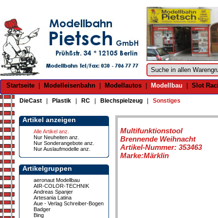
Startseite
|
Modelleisenbahn
|
Modellautos
|
Modellbau
|
Slot Rac
DieCast
|
Plastik
|
RC
|
Blechspielzeug
|
Sonstiges
Artikel anzeigen
Multifunktionstool
Alle Artikel anz.
Nur Neuheiten anz.
Brennende Weihnacht
Nur Sonderangebote anz.
Artikel-Nummer: 353463
Nur Auslaufmodelle anz.
Marke:Märklin
Artikelgruppen
aeronaut Modellbau
AIR-COLOR-TECHNIK
Andreas Spanjer
Artesania Latina
Aue - Verlag Schreiber-Bogen
Badger
Bing