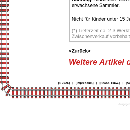
erwachsene Sammler.
Nicht für Kinder unter 15 
(*) Lieferzeit ca. 2-3 Wer
Zwischenverkauf vorbehalt
<Zurück>
Weitere Artikel
[© 2026]
|
[Impressum]
|
[Rechtl. Hinw.]
|
[A
© Desi
Ausgegebe