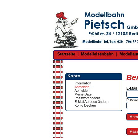
Startseite
|
Modelleisenbahn
|
Modellau
Be
Konto
Information
Anmelden
E-Mail
Abmelden
Meine Daten
Passwort ändern
Passwo
E-Mail Adresse ändern
Konto löschen