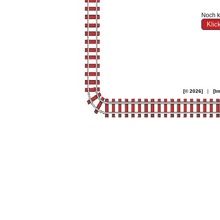
Noch k
[© 2026]
|
[I