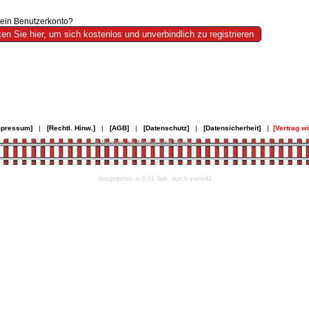
ein Benutzerkonto?
mpressum]
|
[Rechtl. Hinw.]
|
[AGB]
|
[Datenschutz]
|
[Datensicherheit]
|
[Vertrag w
© Design by Meins und Vogel
Ausgegeben in 0.01 Sek. durch yanis42