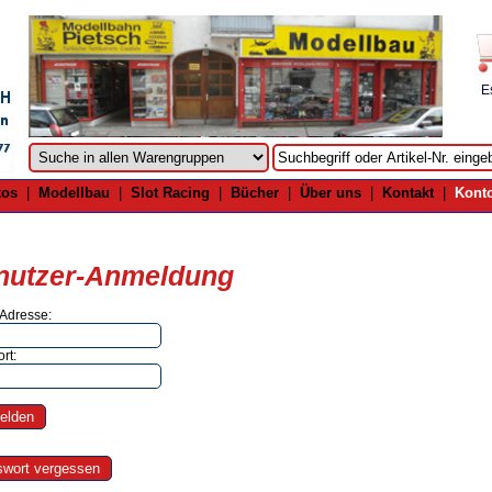
E
tos
|
Modellbau
|
Slot Racing
|
Bücher
|
Über uns
|
Kontakt
|
Kont
nutzer-Anmeldung
 Adresse:
rt: