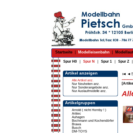
Startseite
|
Modelleisenbahn
|
Modellau
Spur H0
|
Spur N
|
Spur 1
|
Spur Z
Artikel anzeigen
S
Alle Artikel anz.
[Artike
Nur Neuheiten anz.
Nur Sonderangebote anz.
Nur Auslaufmodelle anz.
All
Artikelgruppen
Arnold ( nicht Hornby ! )
Artitec
Auhagen
Bochmann und Kochendörfer
Brawa
Busch
DM-TOYS