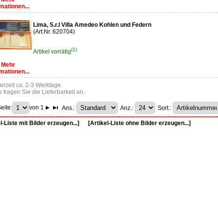
mationen...
Lima, S.r.l Villa Amedeo Kohlen und Federn
(Art.Nr. 620704)
(1)
Artikel vorrätig
Mehr
mationen...
ferzeit ca. 2-3 Werktage.
te fragen Sie die Lieferbarkeit an.
eite:
von 1
Ans.:
Anz.:
Sort.:
l-Liste mit Bilder erzeugen...]
[Artikel-Liste ohne Bilder erzeugen...]