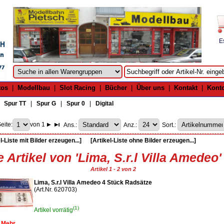
E
tos
|
Modellbau
|
Slot Racing
|
Bücher
|
Über uns
|
Kontakt
|
Kont
|
Spur TT
|
Spur G
|
Spur 0
|
Digital
eite:
von 1
Ans.:
Anz.:
Sort.:
l-Liste mit Bilder erzeugen...]
[Artikel-Liste ohne Bilder erzeugen...]
e Artikel von 'Lima, S.r.l Villa Amedeo'
Artikel 1 - 2 von 2
Lima, S.r.l Villa Amedeo 4 Stück Radsätze
(Art.Nr. 620703)
(1)
Artikel vorrätig
Mehr