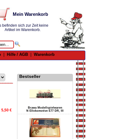
Mein Warenkorb
s befinden sich zur Zeit keine
Artikel im Warenkorb.
o
|
Hilfe / AGB
|
Warenkorb
Bestseller
Brawa Modellspielwaren
5,50 €
N Ellokomotive E77 DR, III