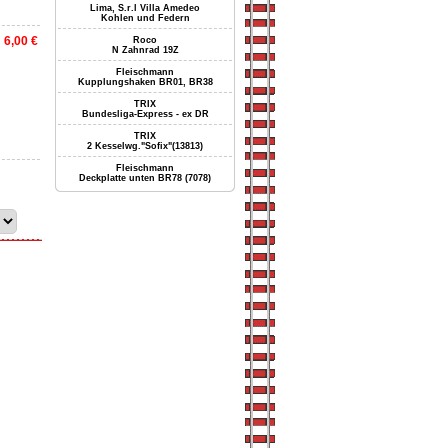
Lima, S.r.l Villa Amedeo
Kohlen und Federn
6,00 €
Roco
N Zahnrad 19Z
Fleischmann
Kupplungshaken BR01, BR38
TRIX
Bundesliga-Express - ex DR
TRIX
2 Kesselwg."Sofix"(13813)
Fleischmann
Deckplatte unten BR78 (7078)