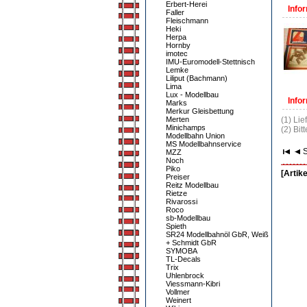
Erbert-Herei
Infor
Faller
Fleischmann
Heki
Herpa
Hornby
imotec
IMU-Euromodell-Stettnisch
Lemke
Liliput (Bachmann)
Lima
Lux - Modellbau
Infor
Marks
Merkur Gleisbettung
Merten
(1) Lie
Minichamps
(2) Bit
Modellbahn Union
MS Modellbahnservice
S
MZZ
Noch
Piko
[Artike
Preiser
Reitz Modellbau
Rietze
Rivarossi
Roco
sb-Modellbau
Spieth
SR24 Modellbahnöl GbR, Weiß
+ Schmidt GbR
SYMOBA
TL-Decals
Trix
Uhlenbrock
Viessmann-Kibri
Vollmer
Weinert