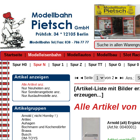
Startseite
|
Modelleisenbahn
|
Modellautos
|
Modellbau
|
Slot Rac
Spur H0
|
Spur N
|
Spur 1
|
Spur Z
|
Spur TT
|
Spur G
|
Spur 0
Artikel anzeigen
Seite:
von 2
Ans.:
Alle Artikel anz.
[Artikel-Liste mit Bilder e
Nur Neuheiten anz.
Nur Sonderangebote anz.
erzeugen...]
Nur Auslaufmodelle anz.
Alle Artikel von 
Artikelgruppen
Arnold ( nicht Hornby ! )
Artitec
Arnold (alt) Ergän
Auhagen
Bochmann und Kochendörfer
(Art.Nr. 0040001)
Brawa
Busch
DM-TOYS
(1)