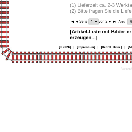
(1) Lieferzeit ca. 2-3 Werkt
(2) Bitte fragen Sie die Liefe
Seite:
von 2
Ans.:
[Artikel-Liste mit Bilder e
erzeugen...]
[© 2026]
|
[Impressum]
|
[Rechtl. Hinw.]
|
[A
© Desi
Ausgegeb