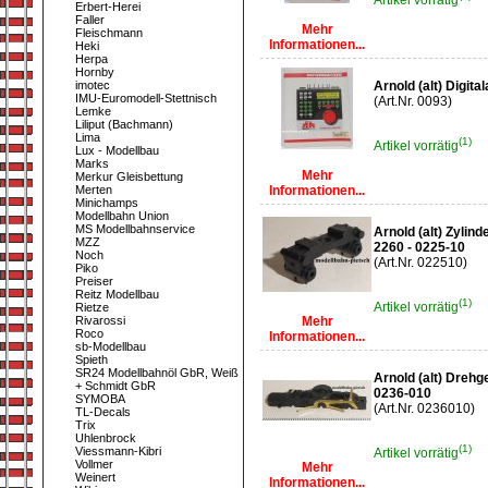
Artikel vorrätig
Erbert-Herei
Faller
Mehr
Fleischmann
Informationen...
Heki
Herpa
Hornby
imotec
Arnold (alt) Digita
IMU-Euromodell-Stettnisch
(Art.Nr. 0093)
Lemke
Liliput (Bachmann)
Lima
(1)
Artikel vorrätig
Lux - Modellbau
Marks
Mehr
Merkur Gleisbettung
Merten
Informationen...
Minichamps
Modellbahn Union
MS Modellbahnservice
Arnold (alt) Zylind
MZZ
2260 - 0225-10
Noch
(Art.Nr. 022510)
Piko
Preiser
Reitz Modellbau
(1)
Artikel vorrätig
Rietze
Rivarossi
Mehr
Roco
Informationen...
sb-Modellbau
Spieth
SR24 Modellbahnöl GbR, Weiß
Arnold (alt) Drehg
+ Schmidt GbR
0236-010
SYMOBA
(Art.Nr. 0236010)
TL-Decals
Trix
Uhlenbrock
(1)
Viessmann-Kibri
Artikel vorrätig
Vollmer
Mehr
Weinert
Informationen...