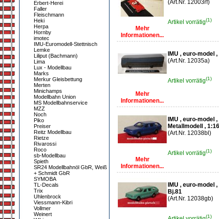
(Art.Nr. 12003rf)
Erbert-Herei
Faller
Fleischmann
(1)
Heki
Artikel vorrätig
Herpa
Mehr
Hornby
Informationen...
imotec
IMU-Euromodell-Stettnisch
Lemke
IMU , euro-model 
Liliput (Bachmann)
(Art.Nr. 12035a)
Lima
Lux - Modellbau
Marks
(1)
Merkur Gleisbettung
Artikel vorrätig
Merten
Minichamps
Mehr
Modellbahn Union
Informationen...
MS Modellbahnservice
MZZ
Noch
IMU , euro-model ,
Piko
Metallmodell , 1:1
Preiser
Reitz Modellbau
(Art.Nr. 12038bl)
Rietze
Rivarossi
Roco
(1)
Artikel vorrätig
sb-Modellbau
Mehr
Spieth
Informationen...
SR24 Modellbahnöl GbR, Weiß
+ Schmidt GbR
SYMOBA
IMU , euro-model 
TL-Decals
Trix
Bj.81
Uhlenbrock
(Art.Nr. 12038gb)
Viessmann-Kibri
Vollmer
Weinert
(1)
Artikel vorrätig