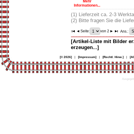
Mehr
Informationen...
(1) Lieferzeit ca. 2-3 Werkt
(2) Bitte fragen Sie die Liefe
Seite:
von 2
Ans.:
[Artikel-Liste mit Bilder e
erzeugen...]
[© 2026]
|
[Impressum]
|
[Rechtl. Hinw.]
|
[A
© Desi
Ausgegebe