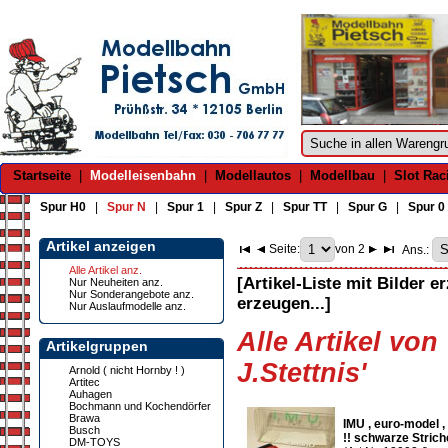
Startseite
|
Modelleisenbahn
|
Modellautos
|
Modellbau
|
Slot Rac
Spur H0
|
Spur N
|
Spur 1
|
Spur Z
|
Spur TT
|
Spur G
|
Spur 0
Artikel anzeigen
Seite:
von 2
Ans.:
Alle Artikel anz.
[Artikel-Liste mit Bilder e
Nur Neuheiten anz.
Nur Sonderangebote anz.
erzeugen...]
Nur Auslaufmodelle anz.
Alle Artikel von
Artikelgruppen
J.Stettnis'
Arnold ( nicht Hornby ! )
Artitec
Auhagen
Bochmann und Kochendörfer
Brawa
IMU , euro-model ,
Busch
!! schwarze Strich
DM-TOYS