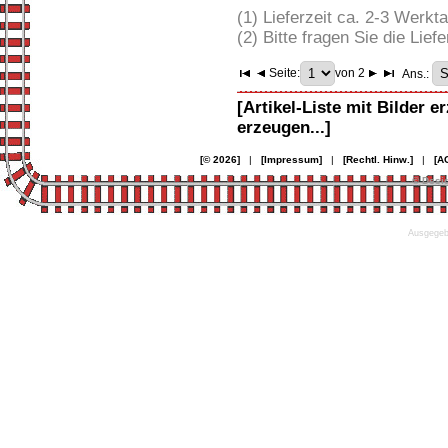
(1) Lieferzeit ca. 2-3 Werkt
(2) Bitte fragen Sie die Liefe
Seite:
von 2
Ans.:
[Artikel-Liste mit Bilder e
erzeugen...]
[© 2026]
|
[Impressum]
|
[Rechtl. Hinw.]
|
[A
© Desi
Ausgegebe