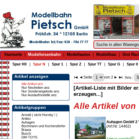
Startseite
|
Modelleisenbahn
|
Modellautos
|
Modellbau
|
Slot Rac
Spur H0
|
Spur N
|
Spur 1
|
Spur Z
|
Spur TT
|
Spur G
|
Spur 0
Artikel anzeigen
Seite:
von 2
Ans.:
Alle Artikel anz.
[Artikel-Liste mit Bilder e
Nur Neuheiten anz.
Nur Sonderangebote anz.
erzeugen...]
Nur Auslaufmodelle anz.
Alle Artikel vo
Artikelgruppen
Arnold ( nicht Hornby ! )
Artitec
Auhagen GmbH 2 
Auhagen
Bochmann und Kochendörfer
(Art.Nr. 14462)
Brawa
Busch
DM-TOYS
(1)