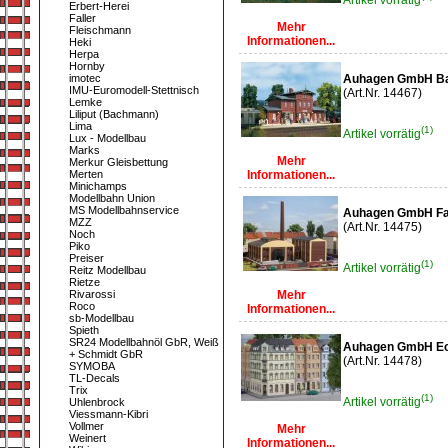
Artikel vorrätig
Erbert-Herei
Faller
Mehr
Fleischmann
Informationen...
Heki
Herpa
Hornby
imotec
Auhagen GmbH Ba
IMU-Euromodell-Stettnisch
(Art.Nr. 14467)
Lemke
Liliput (Bachmann)
Lima
(1)
Artikel vorrätig
Lux - Modellbau
Marks
Mehr
Merkur Gleisbettung
Merten
Informationen...
Minichamps
Modellbahn Union
MS Modellbahnservice
Auhagen GmbH Fa
MZZ
(Art.Nr. 14475)
Noch
Piko
Preiser
(1)
Artikel vorrätig
Reitz Modellbau
Rietze
Rivarossi
Mehr
Roco
Informationen...
sb-Modellbau
Spieth
SR24 Modellbahnöl GbR, Weiß
Auhagen GmbH Ec
+ Schmidt GbR
(Art.Nr. 14478)
SYMOBA
TL-Decals
Trix
(1)
Artikel vorrätig
Uhlenbrock
Viessmann-Kibri
Vollmer
Mehr
Weinert
Informationen...