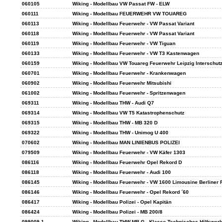
060105
Wiking - Modellbau VW Passat FW - ELW
060111
Wiking - Modellbau FEUERWEHR VW TOUAREG
060113
Wiking - Modellbau Feuerwehr - VW Passat Variant
060118
Wiking - Modellbau Feuerwehr - VW Passat Variant
060119
Wiking - Modellbau Feuerwehr - VW Tiguan
060133
Wiking - Modellbau Feuerwehr - VW T3 Kastenwagen
060159
Wiking - Modellbau VW Touareg Feuerwehr Leipzig Interschutz
060701
Wiking - Modellbau Feuerwehr - Krankenwagen
060902
Wiking - Modellbau Feuerwehr Mitsubishi
061002
Wiking - Modellbau Feuerwehr - Spritzenwagen
069311
Wiking - Modellbau THW - Audi Q7
069314
Wiking - Modellbau VW T5 Katastrophenschutz
069315
Wiking - Modellbau THW - MB 320 D
069322
Wiking - Modellbau THW - Unimog U 400
070602
Wiking - Modellbau MAN LINIENBUS POLIZEI
079509
Wiking - Modellbau Feuerwehr - VW Käfer 1303
086116
Wiking - Modellbau Feuerwehr Opel Rekord D
086118
Wiking - Modellbau Feuerwehr - Audi 100
086145
Wiking - Modellbau Feuerwehr - VW 1600 Limousine Berliner
086146
Wiking - Modellbau Feuerwehr - Opel Rekord ´60
086417
Wiking - Modellbau Polizei - Opel Kapitän
086424
Wiking - Modellbau Polizei - MB 200/8
099009-1
Wiking - Modellbau THW MB G - Klasse Technisches Hilfswerk