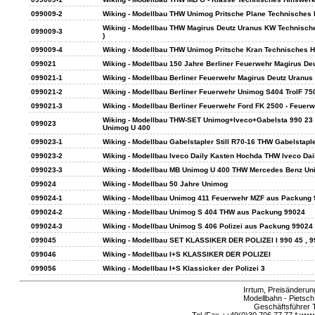
099009-2
Wiking - Modellbau THW Unimog Pritsche Plane Technisches H
Wiking - Modellbau THW Magirus Deutz Uranus KW Technisches
099009-3
)
099009-4
Wiking - Modellbau THW Unimog Pritsche Kran Technisches Hi
099021
Wiking - Modellbau 150 Jahre Berliner Feuerwehr Magirus Deu
099021-1
Wiking - Modellbau Berliner Feuerwehr Magirus Deutz Uranus K
099021-2
Wiking - Modellbau Berliner Feuerwehr Unimog S404 TrolF 750
099021-3
Wiking - Modellbau Berliner Feuerwehr Ford FK 2500 - Feuerw
Wiking - Modellbau THW-SET Unimog+Iveco+Gabelsta 990 23 ) ( 
099023
Unimog U 400
099023-1
Wiking - Modellbau Gabelstapler Still R70-16 THW Gabelstaple
099023-2
Wiking - Modellbau Iveco Daily Kasten Hochda THW Iveco Dai
099023-3
Wiking - Modellbau MB Unimog U 400 THW Mercedes Benz Unim
099024
Wiking - Modellbau 50 Jahre Unimog
099024-1
Wiking - Modellbau Unimog 411 Feuerwehr MZF aus Packung
099024-2
Wiking - Modellbau Unimog S 404 THW aus Packung 99024
099024-3
Wiking - Modellbau Unimog S 406 Polizei aus Packung 99024
099045
Wiking - Modellbau SET KLASSIKER DER POLIZEI I 990 45 , 
099046
Wiking - Modellbau I+S KLASSIKER DER POLIZEI
099056
Wiking - Modellbau I+S Klassicker der Polizei 3
Irrtum, Preisänderu
Modellbahn - Pietsch
Geschäftsführer 