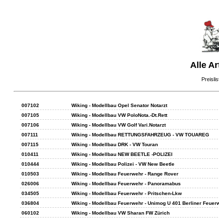
Alle Ar
Preisli
007102
Wiking - Modellbau Opel Senator Notarzt
007105
Wiking - Modellbau VW PoloNota.-Dt.Rett
007106
Wiking - Modellbau VW Golf Vari.Notarzt
007111
Wiking - Modellbau RETTUNGSFAHRZEUG - VW TOUAREG
007115
Wiking - Modellbau DRK - VW Touran
010411
Wiking - Modellbau NEW BEETLE -POLIZEI
010444
Wiking - Modellbau Polizei - VW New Beetle
010503
Wiking - Modellbau Feuerwehr - Range Rover
026006
Wiking - Modellbau Feuerwehr - Panoramabus
034505
Wiking - Modellbau Feuerwehr - Pritschen-Lkw
036804
Wiking - Modellbau Feuerwehr - Unimog U 401 Berliner Feuer
060102
Wiking - Modellbau VW Sharan FW Zürich