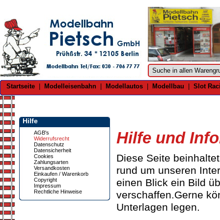
Startseite
|
Modelleisenbahn
|
Modellautos
|
Modellbau
|
Slot Rac
Hilfe
Hilfe und Inf
AGB's
Widerrufsrecht
Datenschutz
Datensicherheit
Diese Seite beinhaltet
Cookies
Zahlungsarten
rund um unseren Inter
Versandkosten
Einkaufen / Warenkorb
Copyright
einen Blick ein Bild 
Impressum
Rechtliche Hinweise
verschaffen.Gerne kö
Unterlagen legen.