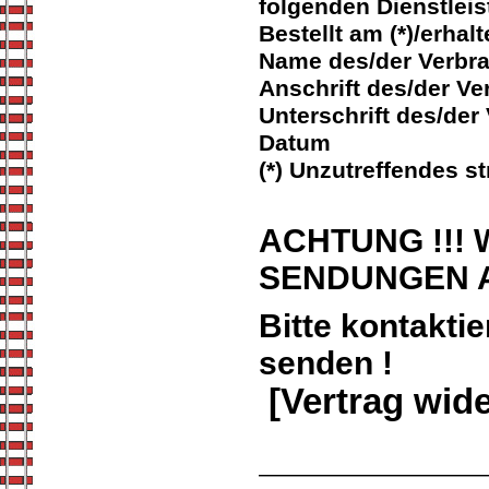
folgenden Dienstleis
Bestellt am (*)/erhalt
Name des/der Verbra
Anschrift des/der Ve
Unterschrift des/der 
Datum
(*) Unzutreffendes st
ACHTUNG !!!
SENDUNGEN A
Bitte kontakti
senden !
[Vertrag wide
——————————