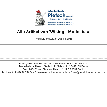
Alle Artikel von 'Wiking - Modellbau'
Preisliste erstellt am: 06.08.2026
Irrtum, Preisänderungen und Zwischenverkauf vorbehalten!
Modellbahn - Pietsch GmbH * Prühßstr. 34 * D-12105 Berlin
Geschäftsführer Thomas Pietsch * HRB 22357 Berlin
Tel./Fax ++49(0)30 706 77 77 * www.modellbahn-pietsch.de * info@modellbahn-pietsch.de