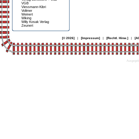
VGB
Viessmann-Kibri
Vollmer
Weinert
Wiking
Willy Kosak Verlag
Zeunert
[© 2026]
|
[Impressum]
|
[Rechtl. Hinw.]
|
[A
© Desi
Ausgegebe