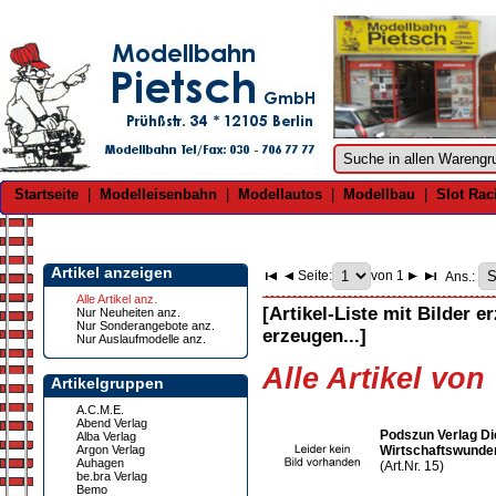
Startseite
|
Modelleisenbahn
|
Modellautos
|
Modellbau
|
Slot Rac
Artikel anzeigen
Seite:
von 1
Ans.:
Alle Artikel anz.
[Artikel-Liste mit Bilder e
Nur Neuheiten anz.
Nur Sonderangebote anz.
erzeugen...]
Nur Auslaufmodelle anz.
Alle Artikel von
Artikelgruppen
A.C.M.E.
Abend Verlag
Podszun Verlag Di
Alba Verlag
Argon Verlag
Wirtschaftswunder
Auhagen
(Art.Nr. 15)
be.bra Verlag
Bemo