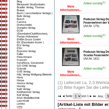
Bing
(1)
Artikel vorrätig
Blickpunkt Straßenbahn
Mehr
Bradler Verlag, Thomas
Informationen...
Brawa
Buch ( verschiedene Verlage )
Bufe Verlag
Busch
Podszun Verlag De
Carrera
Feuerwehren der W
Drehscheibe
(Art.Nr. 175)
Dumjahn Verlag
ECM
(EisenbahnClubMünchen),
(1)
Artikel vorrätig
Florian Hofmeister
Mehr
EHBA-Druck GmbH
EK (Eisenbahn Kurier )
Informationen...
ELV Verlag
ESU
Expromo Verlag
Podszun Verlag Di
Faller
Scania Feuerwehrf
Fleischmann
(Art.Nr. 181)
Franckh
GeraNova, Geramond
GO-ONE Verlag
(1)
Artikel vorrätig
Gützold
GVE Verlag
Mehr
H&L Verlag Wolfgang Bleiweis
Informationen...
Heris
Herpa
(1) Lieferzeit ca. 2-3 Werkt
Hestra-Verlag
Hornby
(2) Bitte fragen Sie die Liefe
Kaiß Verlag
Kohlhammer Verlag
Koll Verlag
Seite:
von 1
Ans.:
Krick Modelltechnik
Last+Kraft
Lemke
[Artikel-Liste mit Bilder e
Lenz