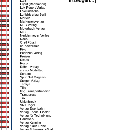
erzeugen...]
LGB
Liliput (Bachmann)
Lok Report Verlag
Lokrundschau
Luftbildverlag Berlin
Märklin
Marktpreisverlag
MEB-Verlag
Motorbuch Verlag
MZZ
Neddermeyer Verlag
Noch
Orell Füssli
os-powersale
Piko
Podszun Verlag
Preiser
Ritzau
Roco
Röhr - Verlag
s.e.s.- Modelltec
Schuco
Spur Null Magazin
Steiger Verlag
Tamiya
Tillig
tmg Transportmedien
Transpress
Trix
Uhlenbrock
VAH Jager
Verlag Eisenbahn
Verlag Friedel Fiedler
Verlag für Technik und
Handwerk
Verlag Kenning
Verlag Klaus Rabe
Verlag Schweers + Wall